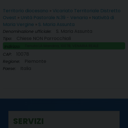
Territorio diocesano
»
Vicariato Territoriale Distretto
Ovest
»
Unità Pastorale N.39 - Venaria
»
Natività di
Maria Vergine
»
S. Maria Assunta
S. Maria Assunta
Denominazione ufficiale:
Chiese NON Parrocchiali
Tipo:
Tenuta LA Mandria, 10078, VENARIA REALE
Indirizzo:
10078
CAP:
Piemonte
Regione:
Italia
Paese:
SERVIZI