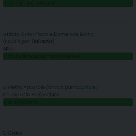
C.so Laghi, 278, , AVIGLIANA
Istituto Asilo Infantile Domenica Bruno
(scuola per l'Infanzia)
Altro
P.zza Conte Rosso, 18, 10051, AVIGLIANA
S. Pietro Apostolo (antica parrocchiale)
Chiese NON Parrocchiali
, 10051, AVIGLIANA
S. Grato