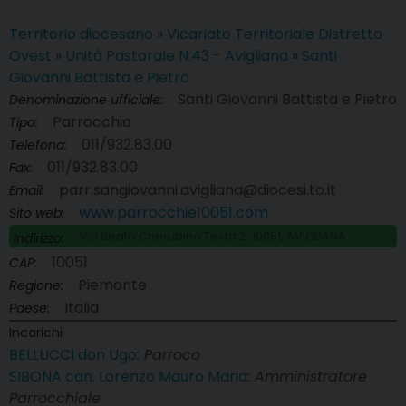
Territorio diocesano
»
Vicariato Territoriale Distretto
Ovest
»
Unità Pastorale N.43 - Avigliana
»
Santi
Giovanni Battista e Pietro
Santi Giovanni Battista e Pietro
Denominazione ufficiale:
Parrocchia
Tipo:
011/932.83.00
Telefono:
011/932.83.00
Fax:
parr.sangiovanni.avigliana@diocesi.to.it
Email:
www.parrocchie10051.com
Sito web:
Via Beato Cherubino Testa 2, 10051, AVIGLIANA
Indirizzo:
10051
CAP:
Piemonte
Regione:
Italia
Paese:
Incarichi
BELLUCCI don Ugo
: Parroco
SIBONA can. Lorenzo Mauro Maria
: Amministratore
Parrocchiale