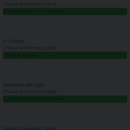
Chiese NON Parrocchiali
B.ta Battagliotti, 10051, AVIGLIANA
S. Claudio
Chiese NON Parrocchiali
, 10051, AVIGLIANA
Madonna dei Laghi
Chiese NON Parrocchiali
C.so Laghi, 278, 10051, AVIGLIANA
Beato Cherubino Testa