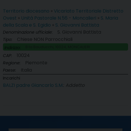
Territorio diocesano
»
Vicariato Territoriale Distretto
Ovest
»
Unità Pastorale N.56 - Moncalieri
»
S. Maria
della Scala e S. Egidio
»
S. Giovanni Battista
S. Giovanni Battista
Denominazione ufficiale:
Chiese NON Parrocchiali
Tipo:
B.ta Bauducchi, 10024, MONCALIERI
Indirizzo:
10024
CAP:
Piemonte
Regione:
Italia
Paese:
Incarichi
BALZI padre Giancarlo S.M.
: Addetto