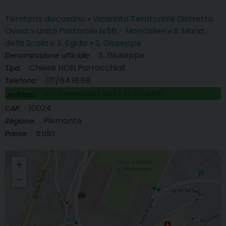
Territorio diocesano
»
Vicariato Territoriale Distretto
Ovest
»
Unità Pastorale N.56 - Moncalieri
»
S. Maria
della Scala e S. Egidio
»
S. Giuseppe
S. Giuseppe
Denominazione ufficiale:
Chiese NON Parrocchiali
Tipo:
011/64.18.88
Telefono:
V.lo Savonarola,1, 10024, MONCALIERI
Indirizzo:
10024
CAP:
Piemonte
Regione:
Italia
Paese:
S. Giuseppe
+
−