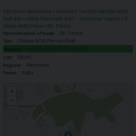
Territorio diocesano
»
Vicariato Territoriale Distretto
Sud-Est
»
Unità Pastorale N.47 - Cumiana-Vigone
»
S.
Maria della Pieve
»
SS. Trinità
SS. Trinità
Denominazione ufficiale:
Chiese NON Parrocchiali
Tipo:
Ruata Asciutta, 10040, CUMIANA
Indirizzo:
10040
CAP:
Piemonte
Regione:
Italia
Paese:
SS. Trinità
+
−