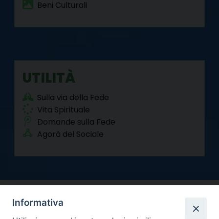
Beni Culturali
UTILITÀ
Sulla via della Fede
Vita Spirituale
Domande sulla Fede
Agorà del Sociale
Informativa