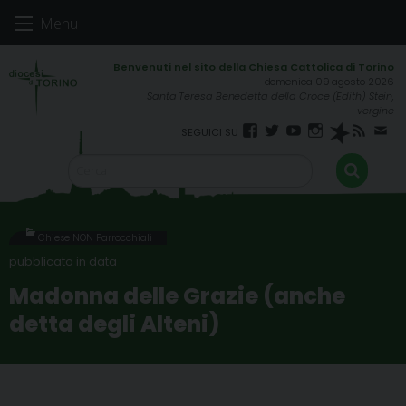
Skip
Menu
to
content
domenica 09 agosto 2026
Santa Teresa Benedetta della Croce (Edith) Stein,
vergine
Facebook
Twitter
YouTube
Instagram
Spreaker
RSS
New
FEED
Chiese NON Parrocchiali
Madonna delle Grazie (anche
detta degli Alteni)