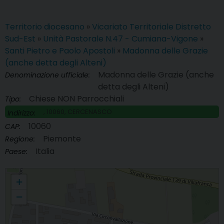
Territorio diocesano
»
Vicariato Territoriale Distretto
Sud-Est
»
Unità Pastorale N.47 - Cumiana-Vigone
»
Santi Pietro e Paolo Apostoli
»
Madonna delle Grazie
(anche detta degli Alteni)
Madonna delle Grazie (anche
Denominazione ufficiale:
detta degli Alteni)
Chiese NON Parrocchiali
Tipo:
, 10060, CERCENASCO
Indirizzo:
10060
CAP:
Piemonte
Regione:
Italia
Paese:
Madonna delle Grazie (anche detta degli Alteni)
+
−