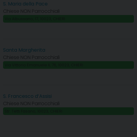
S. Maria della Pace
Chiese NON Parrocchiali
Via Albussano, 17, 10023, CHIERI
Santa Margherita
Chiese NON Parrocchiali
Via Vittorio Emanuele II, 76, 10023, CHIERI
S. Francesco d’Assisi
Chiese NON Parrocchiali
Str. Tetti Fasano, 10023, CHIERI