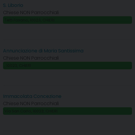
S. Liborio
Chiese NON Parrocchiali
Tetti Fasano, 10023, CHIERI
Annunciazione di Maria Santissima
Chiese NON Parrocchiali
, 10023, CHIERI
Immacolata Concezione
Chiese NON Parrocchiali
Via San Carlo, 10023, CHIERI