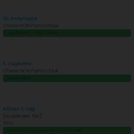
SS. Annunziata
Chiese NON Parrocchiali
P.zza Trieste, 1, 10023, CHIERI
S. Guglielmo
Chiese NON Parrocchiali
, 10023, CHIERI
Istituto S. Luigi
(scuola sec. 1Gr)
Altro
Via Vittorio Emanuele II, 80, 10023, CHIERI