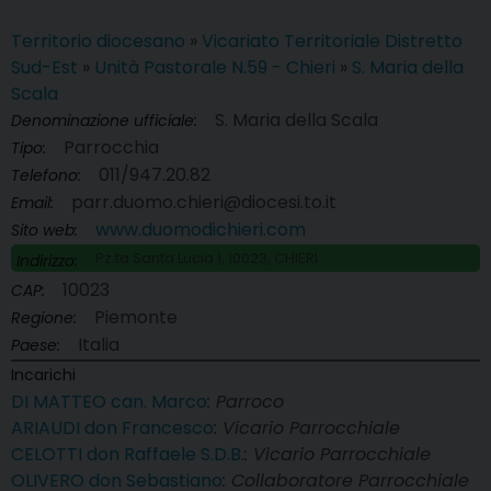
Territorio diocesano
»
Vicariato Territoriale Distretto
Sud-Est
»
Unità Pastorale N.59 - Chieri
»
S. Maria della
Scala
S. Maria della Scala
Denominazione ufficiale:
Parrocchia
Tipo:
011/947.20.82
Telefono:
parr.duomo.chieri@diocesi.to.it
Email:
www.duomodichieri.com
Sito web:
Pz.ta Santa Lucia 1, 10023, CHIERI
Indirizzo:
10023
CAP:
Piemonte
Regione:
Italia
Paese:
Incarichi
DI MATTEO can. Marco
: Parroco
ARIAUDI don Francesco
: Vicario Parrocchiale
CELOTTI don Raffaele S.D.B.
: Vicario Parrocchiale
OLIVERO don Sebastiano
: Collaboratore Parrocchiale