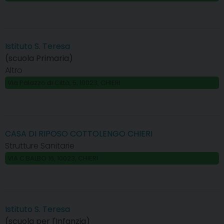
Istituto S. Teresa
(scuola Primaria)
Altro
Via Palazzo di Città, 5, 10023, CHIERI
CASA DI RIPOSO COTTOLENGO CHIERI
Strutture Sanitarie
VIA C.BALBO 16, 10023, CHIERI
Istituto S. Teresa
(scuola per l'Infanzia)