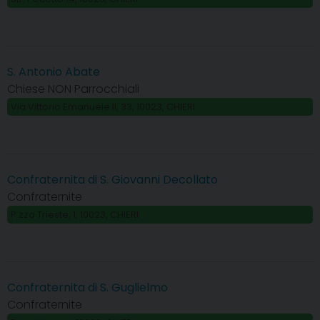
S. Antonio Abate
Chiese NON Parrocchiali
Via Vittorio Emanuele II, 33, 10023, CHIERI
Confraternita di S. Giovanni Decollato
Confraternite
P.zza Trieste, 1, 10023, CHIERI
Confraternita di S. Guglielmo
Confraternite