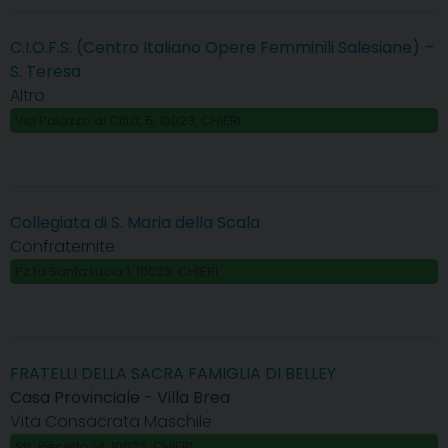
C.I.O.F.S. (Centro Italiano Opere Femminili Salesiane) –
S. Teresa
Altro
Via Palazzo di Città, 5, 10023, CHIERI
Collegiata di S. Maria della Scala
Confraternite
Pz.ta Santa Lucia 1, 10023, CHIERI
FRATELLI DELLA SACRA FAMIGLIA DI BELLEY
Casa Provinciale - Villa Brea
Vita Consacrata Maschile
Str. Pecetto 14, 10023, CHIERI