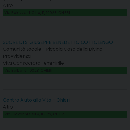
Altro
Via Palazzo di Città, 5, 10023, CHIERI
SUORE DI S. GIUSEPPE BENEDETTO COTTOLENGO
Comunità Locale - Piccola Casa della Divina
Provvidenza
Vita Consacrata Femminile
Via Balbo 16, 10023, CHIERI
Centro Aiuto alla Vita – Chieri
Altro
Via Giovanni XXIII 8, 10023, CHIERI