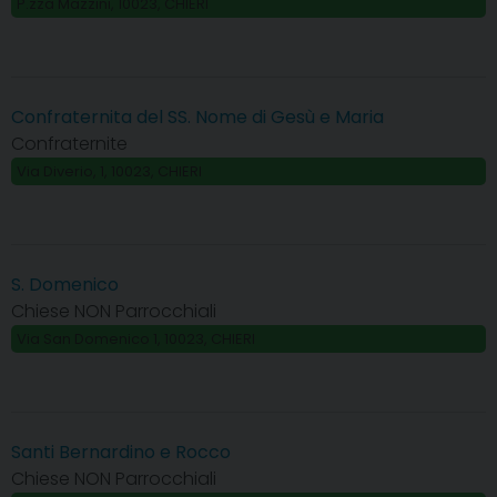
P.zza Mazzini, 10023, CHIERI
Confraternita del SS. Nome di Gesù e Maria
Confraternite
Via Diverio, 1, 10023, CHIERI
S. Domenico
Chiese NON Parrocchiali
Via San Domenico 1, 10023, CHIERI
Santi Bernardino e Rocco
Chiese NON Parrocchiali