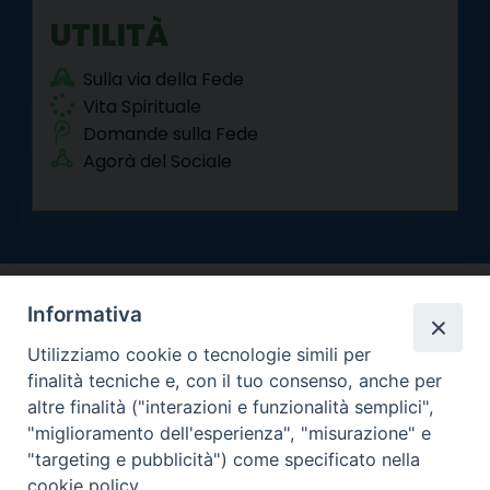
UTILITÀ
Sulla via della Fede
Vita Spirituale
Domande sulla Fede
Agorà del Sociale
Informativa
Utilizziamo cookie o tecnologie simili per
finalità tecniche e, con il tuo consenso, anche per
altre finalità ("interazioni e funzionalità semplici",
Arcidiocesi di Torino
"miglioramento dell'esperienza", "misurazione" e
Curia metropolitana
"targeting e pubblicità") come specificato nella
Via dell'Arcivescovado 12 - 10121 Torino
cookie policy.