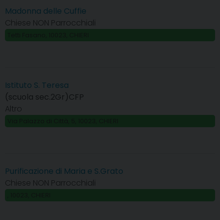
Madonna delle Cuffie
Chiese NON Parrocchiali
Tetti Fasano, 10023, CHIERI
Istituto S. Teresa
(scuola sec.2Gr)CFP
Altro
Via Palazzo di Città, 5, 10023, CHIERI
Purificazione di Maria e S.Grato
Chiese NON Parrocchiali
, 10023, CHIERI