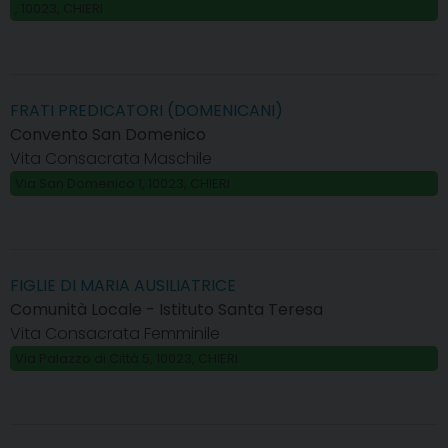
, 10023, CHIERI
FRATI PREDICATORI (DOMENICANI)
Convento San Domenico
Vita Consacrata Maschile
Via San Domenico 1, 10023, CHIERI
FIGLIE DI MARIA AUSILIATRICE
Comunità Locale - Istituto Santa Teresa
Vita Consacrata Femminile
Via Palazzo di Città 5, 10023, CHIERI