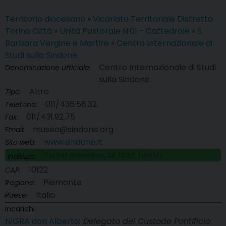
Territorio diocesano
»
Vicariato Territoriale Distretto
Torino Città
»
Unità Pastorale N.01 - Cattedrale
»
S.
Barbara Vergine e Martire
»
Centro Internazionale di
Studi sulla Sindone
Centro Internazionale di Studi
Denominazione ufficiale:
sulla Sindone
Altro
Tipo:
011/436.58.32
Telefono:
011/431.92.75
Fax:
museo@sindone.org
Email:
www.sindone.it
Sito web:
Via San Domenico, 28, 10122, TORINO
Indirizzo:
10122
CAP:
Piemonte
Regione:
Italia
Paese:
Incarichi
NIGRA don Alberto
: Delegato del Custode Pontificio