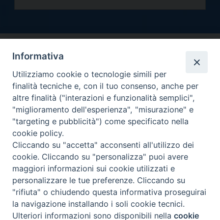
Informativa
Utilizziamo cookie o tecnologie simili per
finalità tecniche e, con il tuo consenso, anche per
altre finalità ("interazioni e funzionalità semplici",
Arcidiocesi di Torino
"miglioramento dell'esperienza", "misurazione" e
Curia metropolitana
"targeting e pubblicità") come specificato nella
Via dell'Arcivescovado 12 - 10121 Torino
cookie policy.
Centralino tel. 011.51.56.300
Cliccando su "accetta" acconsenti all'utilizzo dei
cookie. Cliccando su "personalizza" puoi avere
Informativa privacy
Copyright 2000-2026 -
maggiori informazioni sui cookie utilizzati e
Facebook
Twitter
YouTube
Instagram
RSS
Newsletter
personalizzare le tue preferenze. Cliccando su
FEED
"rifiuta" o chiudendo questa informativa proseguirai
la navigazione installando i soli cookie tecnici.
Ulteriori informazioni sono disponibili nella
cookie