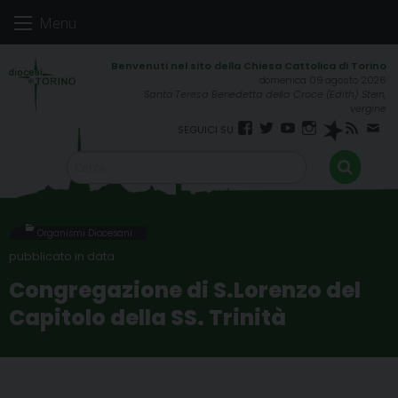
Skip
Menu
to
content
domenica 09 agosto 2026
Santa Teresa Benedetta della Croce (Edith) Stein,
vergine
Facebook
Twitter
YouTube
Instagram
Spreaker
RSS
New
FEED
Organismi Diocesani
Congregazione di S.Lorenzo del
Capitolo della SS. Trinità