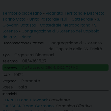
Territorio diocesano
»
Vicariato Territoriale Distretto
Torino Città
»
Unità Pastorale N.01 - Cattedrale
»
S.
Giovanni Battista - Cattedrale Metropolitana
»
S.
Lorenzo
»
Congregazione di S.Lorenzo del Capitolo
della SS. Trinità
Congregazione di S.Lorenzo
Denominazione ufficiale:
del Capitolo della SS. Trinità
Organismi Diocesani
Tipo:
011/436.15.27
Telefono:
Via Palazzo di Città 4, 10122, TORINO
Indirizzo:
10122
CAP:
Piemonte
Regione:
Italia
Paese:
Incarichi
FERRETTI can. Giovanni
: Presidente
GALVAGNO can. Germano
: Canonico Effettivo