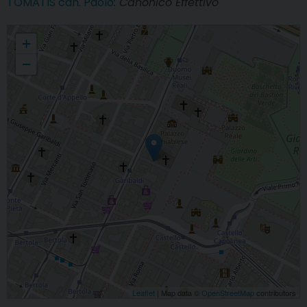
TOMATIS can. Paolo
: Canonico Effettivo
Congregazione di S.Lorenzo del Capitolo della SS. Trinità
+
−
Leaflet
| Map data ©
OpenStreetMap
contributors