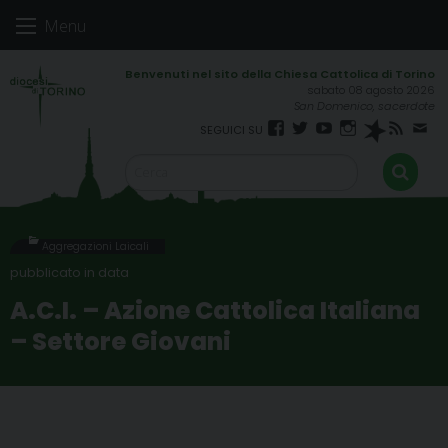
Skip
Menu
to
content
sabato 08 agosto 2026
San Domenico, sacerdote
Facebook
Twitter
YouTube
Instagram
Spreaker
RSS
New
FEED
Aggregazioni Laicali
A.C.I. – Azione Cattolica Italiana
– Settore Giovani