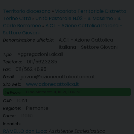
Territorio diocesano
»
Vicariato Territoriale Distretto
Torino Città
»
Unità Pastorale N.02 - S. Massimo
»
S.
Carlo Borromeo
»
A.C.I. - Azione Cattolica Italiana -
Settore Giovani
A.C.I. - Azione Cattolica
Denominazione ufficiale:
Italiana - Settore Giovani
Aggregazioni Laicali
Tipo:
011/562.32.85
Telefono:
011/562.48.95
Fax:
giovani@azionecattolicatorino.it
Email:
www.azionecattolica.it
Sito web:
C.so Matteotti 11, 10121, TORINO
Indirizzo:
10121
CAP:
Piemonte
Regione:
Italia
Paese:
Incarichi
RAMELLO don Luca
: Assistente Ecclesiastico