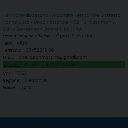
Territorio diocesano
»
Vicariato Territoriale Distretto
Torino Città
»
Unità Pastorale N.02 - S. Massimo
»
S.
Carlo Borromeo
»
Opera S. Martino
Opera S. Martino
Denominazione ufficiale:
Altro
Tipo:
011/562 19 86
Telefono:
opera.sanmartino@gmail.com
Email:
C.so Matteotti, 11, 10121, TORINO
Indirizzo:
10121
CAP:
Piemonte
Regione:
Italia
Paese: