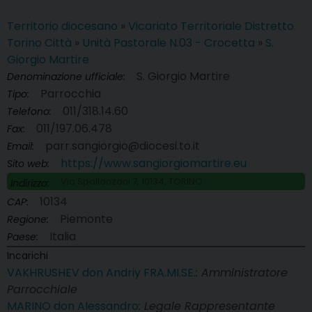
Territorio diocesano
»
Vicariato Territoriale Distretto
Torino Città
»
Unità Pastorale N.03 - Crocetta
»
S.
Giorgio Martire
S. Giorgio Martire
Denominazione ufficiale:
Parrocchia
Tipo:
011/318.14.60
Telefono:
011/197.06.478
Fax:
parr.sangiorgio@diocesi.to.it
Email:
https://www.sangiorgiomartire.eu
Sito web:
Via Spallanzani 7, 10134, TORINO
Indirizzo:
10134
CAP:
Piemonte
Regione:
Italia
Paese:
Incarichi
VAKHRUSHEV don Andriy FRA.MI.SE.
: Amministratore
Parrocchiale
MARINO don Alessandro
: Legale Rappresentante