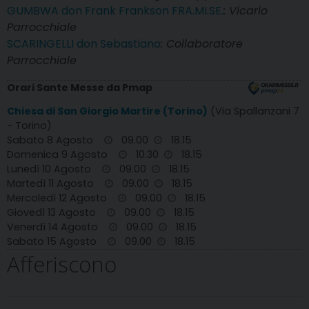
GUMBWA don Frank Frankson FRA.MI.SE.
: Vicario
Parrocchiale
SCARINGELLI don Sebastiano
: Collaboratore
Parrocchiale
Orari Sante Messe da Pmap
Chiesa di San Giorgio Martire (Torino)
(Via Spallanzani 7
- Torino)
Sabato 8 Agosto
09.00
18.15
Domenica 9 Agosto
10.30
18.15
Lunedì 10 Agosto
09.00
18.15
Martedì 11 Agosto
09.00
18.15
Mercoledì 12 Agosto
09.00
18.15
Giovedì 13 Agosto
09.00
18.15
Venerdì 14 Agosto
09.00
18.15
Sabato 15 Agosto
09.00
18.15
Afferiscono