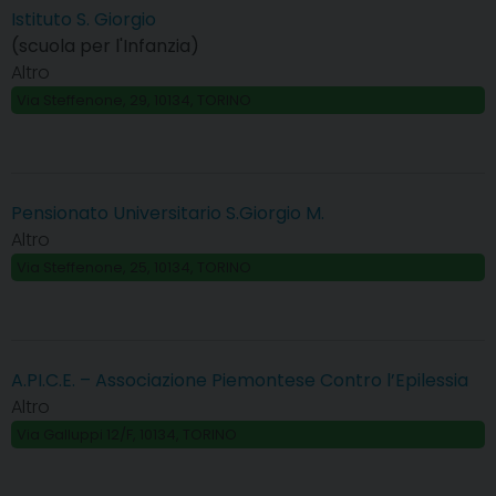
Istituto S. Giorgio
(scuola per l'Infanzia)
Altro
Via Steffenone, 29, 10134, TORINO
Pensionato Universitario S.Giorgio M.
Altro
Via Steffenone, 25, 10134, TORINO
A.PI.C.E. – Associazione Piemontese Contro l’Epilessia
Altro
Via Galluppi 12/F, 10134, TORINO