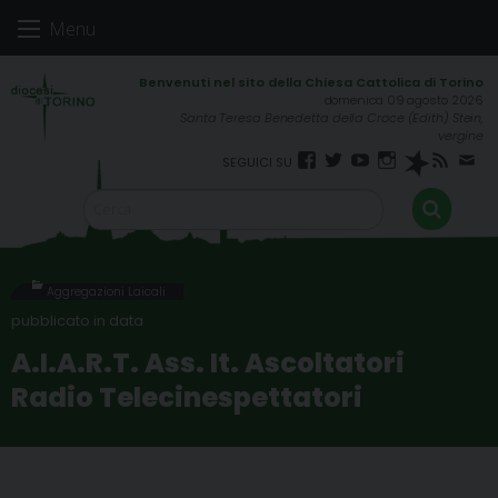
Skip
Menu
to
content
domenica 09 agosto 2026
Santa Teresa Benedetta della Croce (Edith) Stein,
vergine
Facebook
Twitter
YouTube
Instagram
Spreaker
RSS
New
FEED
Aggregazioni Laicali
A.I.A.R.T. Ass. It. Ascoltatori
Radio Telecinespettatori