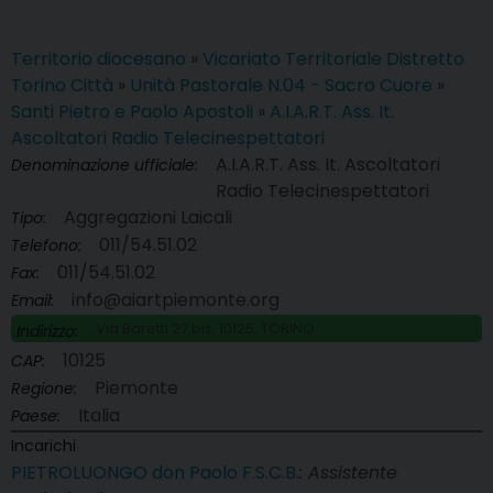
Territorio diocesano
»
Vicariato Territoriale Distretto
Torino Città
»
Unità Pastorale N.04 - Sacro Cuore
»
Santi Pietro e Paolo Apostoli
»
A.I.A.R.T. Ass. It.
Ascoltatori Radio Telecinespettatori
A.I.A.R.T. Ass. It. Ascoltatori
Denominazione ufficiale:
Radio Telecinespettatori
Aggregazioni Laicali
Tipo:
011/54.51.02
Telefono:
011/54.51.02
Fax:
info@aiartpiemonte.org
Email:
Via Baretti 27 bis, 10125, TORINO
Indirizzo:
10125
CAP:
Piemonte
Regione:
Italia
Paese:
Incarichi
PIETROLUONGO don Paolo F.S.C.B.
: Assistente