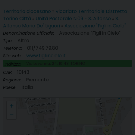
Territorio diocesano
»
Vicariato Territoriale Distretto
Torino Città
»
Unità Pastorale N.09 - S. Alfonso
»
S.
Alfonso Maria De' Liguori
»
Associazione "Figli in Cielo"
Associazione "Figli in Cielo"
Denominazione ufficiale:
Altro
Tipo:
011/749.79.80
Telefono:
www.figliincielo.it
Sito web:
Via Levanna, 24, 10143, TORINO
Indirizzo:
10143
CAP:
Piemonte
Regione:
Italia
Paese:
Associazione "Figli in Cielo"
+
−