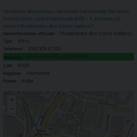
Territorio diocesano
»
Vicariato Territoriale Distretto
Torino Città
»
Unità Pastorale N.09 - S. Alfonso
»
S.
Anna
»
Studentato don Carlo Vallaro 1
Studentato don Carlo Vallaro 1
Denominazione ufficiale:
Altro
Tipo:
338/309.67.00
Telefono:
Via Saint Bon 68, 10100, TORINO
Indirizzo:
10100
CAP:
Piemonte
Regione:
Italia
Paese:
Studentato don Carlo Vallaro 1
+
−