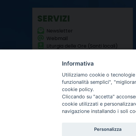
SERVIZI
Newsletter
Webmail
Liturgia delle Ore (Santi locali)
Formazione Permanente
Informativa
Utilizziamo cookie o tecnologie s
funzionalità semplici", "miglior
cookie policy.
Cliccando su "accetta" acconsent
Arcidiocesi di Torino
cookie utilizzati e personalizza
Curia metropolitana
navigazione installando i soli co
Via dell'Arcivescovado 
Centralino tel. 011.51.5
Infor
Copyright 2000-2026 -
Personalizza