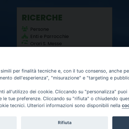
RICERCHE
Persone
Enti e Parrocchie
Orari S. Messe
Beni Culturali
imili per finalità tecniche e, con il tuo consenso, anche per 
amento dell'esperienza", "misurazione" e "targeting e pubbli
i all'utilizzo dei cookie. Cliccando su "personalizza" puoi
re le tue preferenze. Cliccando su "rifiuta" o chiudendo que
okie tecnici. Ulteriori informazioni sono disponibili nella
coo
12 - 10121 Torino
6.300
mativa privacy
Rifiuta