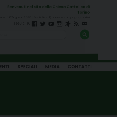
enerdì 07 agosto 2026
Santi Sisto II, papa, e compagni, martiri
Facebook
Twitter
YouTube
Instagram
Spreaker
RSS
Newsletter
FEED
ENTI
SPECIALI
MEDIA
CONTATTI