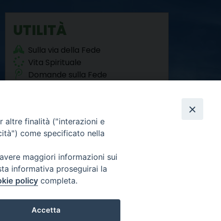
UTILITÀ
Sulla via della Fede
Vita Spirituale
Domande sulla Fede
Agorà del Sociale
altre finalità ("interazioni e
cità") come specificato nella
 avere maggiori informazioni sui
sta informativa proseguirai la
Facebook
Twitter
YouTube
Instagram
RSS
Newsletter
FEED
kie policy
completa.
Accetta