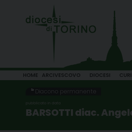
Skip
to
content
HOME
ARCIVESCOVO
DIOCESI
CUR
Diacono permanente
BARSOTTI diac. Angel