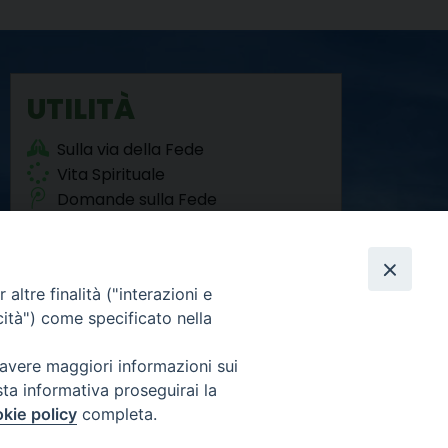
UTILITÀ
Sulla via della Fede
Vita Spirituale
Domande sulla Fede
Agorà del Sociale
altre finalità ("interazioni e
cità") come specificato nella
 avere maggiori informazioni sui
sta informativa proseguirai la
Facebook
Twitter
YouTube
Instagram
RSS
Newsletter
FEED
kie policy
completa.