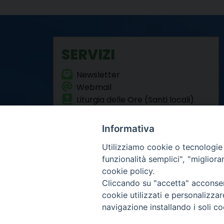
SERVIZI
Newsletter
Webmail
Liturgia delle Ore (Santi locali)
Formazione Permanente
Informativa
Utilizziamo cookie o tecnologie s
funzionalità semplici", "miglior
cookie policy.
Cliccando su "accetta" acconsent
Arcidiocesi di Torino
cookie utilizzati e personalizza
Curia metropolitana
navigazione installando i soli co
Via dell'Arcivescovado 
Centralino tel. 011.51.5