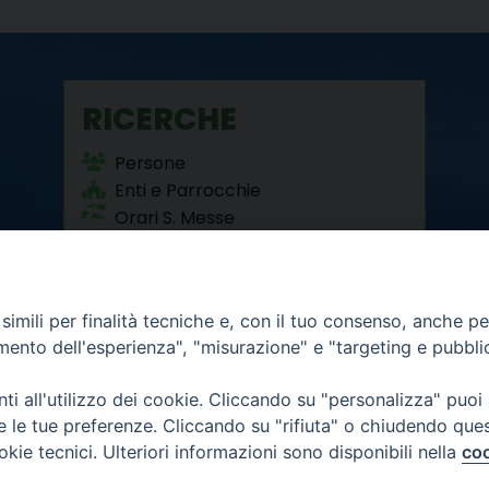
RICERCHE
Persone
Enti e Parrocchie
Orari S. Messe
Beni Culturali
imili per finalità tecniche e, con il tuo consenso, anche per 
amento dell'esperienza", "misurazione" e "targeting e pubbli
i all'utilizzo dei cookie. Cliccando su "personalizza" puoi
re le tue preferenze. Cliccando su "rifiuta" o chiudendo que
okie tecnici. Ulteriori informazioni sono disponibili nella
coo
12 - 10121 Torino
6.300