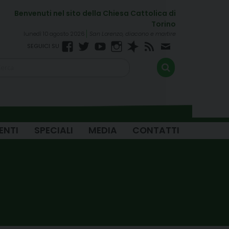
lunedì 10 agosto 2026
San Lorenzo, diacono e martire
Facebook
Twitter
YouTube
Instagram
Spreaker
RSS
Newsletter
FEED
ENTI
SPECIALI
MEDIA
CONTATTI