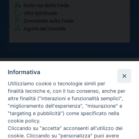
Sulla via della Fede
Vita Spirituale
Domande sulla Fede
Agorà del Sociale
Informativa
Utilizziamo cookie o tecnologie simili per
finalità tecniche e, con il tuo consenso, anche per
altre finalità ("interazioni e funzionalità semplici",
Arcidiocesi di Torino
"miglioramento dell'esperienza", "misurazione" e
Curia metropolitana
"targeting e pubblicità") come specificato nella
Via dell'Arcivescovado 12 - 10121 Torino
cookie policy.
Centralino tel. 011.51.56.300
Cliccando su "accetta" acconsenti all'utilizzo dei
cookie. Cliccando su "personalizza" puoi avere
Informativa privacy
Copyright 2000-2026 -