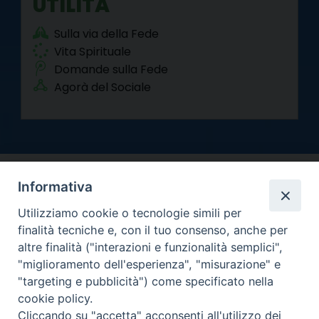
UTILITÀ
Sulla via della Fede
Vita Spirituale
Domande sulla Fede
Agorà del Sociale
Informativa
Utilizziamo cookie o tecnologie simili per
finalità tecniche e, con il tuo consenso, anche per
altre finalità ("interazioni e funzionalità semplici",
Arcidiocesi di Torino
"miglioramento dell'esperienza", "misurazione" e
Curia metropolitana
"targeting e pubblicità") come specificato nella
Via dell'Arcivescovado 12 - 10121 Torino
cookie policy.
Centralino tel. 011.51.56.300
Cliccando su "accetta" acconsenti all'utilizzo dei