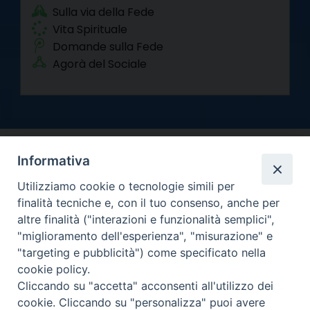
Sulla via della Fede
Vita Spirituale
Domande sulla Fede
Agorà del Sociale
Informativa
Utilizziamo cookie o tecnologie simili per
finalità tecniche e, con il tuo consenso, anche per
altre finalità ("interazioni e funzionalità semplici",
Arcidiocesi di Torino
"miglioramento dell'esperienza", "misurazione" e
Curia metropolitana
"targeting e pubblicità") come specificato nella
Via dell'Arcivescovado 12 - 10121 Torino
cookie policy.
Centralino tel. 011.51.56.300
Cliccando su "accetta" acconsenti all'utilizzo dei
cookie. Cliccando su "personalizza" puoi avere
Informativa privacy
Copyright 2000-2026 -