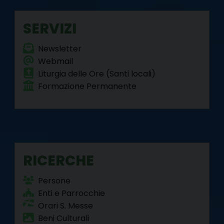
o
r
e
I
a
p
k
s
n
m
p
SERVIZI
t
Newsletter
Webmail
Liturgia delle Ore (Santi locali)
Formazione Permanente
RICERCHE
Persone
Enti e Parrocchie
Orari S. Messe
Beni Culturali