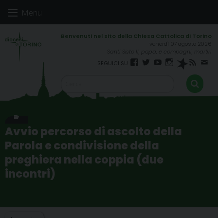
Skip
Menu
to
content
venerdì 07 agosto 2026
Santi Sisto II, papa, e compagni, martiri
Facebook
Twitter
YouTube
Instagram
Spreaker
RSS
New
FEED
Avvio percorso di ascolto della
Parola e condivisione della
preghiera nella coppia (due
incontri)