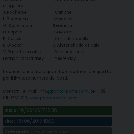
maggiore
J. Pachelbel Canone
L. Boccherini Minuetto
G. Goltermann Serenata
D. Popper Gavotta
P. Casals Cant dels ocells
R. Brooker A whiter shade of pale
V. Papathanassiou Rain and tears
Lennon-McCartney Yesterday
Il concerto è a titolo gratuito, la conferma è gradita
per il limitato numero dei posti.
Contatti: e-mail:
info@pantareiarte.com
, tel: +39
011 0262738,
www.pantareiarte.com
16/06/2017 18:30
Inizio:
16/06/2017 18:30
Fine:
Categorie:
Altro, Appuntamenti