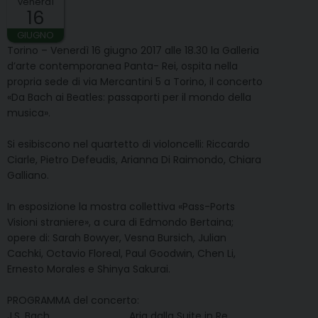
venerdì
16
GIUGNO
Torino – Venerdì 16 giugno 2017 alle 18.30 la Galleria
d’arte contemporanea Panta- Rei, ospita nella
propria sede di via Mercantini 5 a Torino, il concerto
«Da Bach ai Beatles: passaporti per il mondo della
musica».
Si esibiscono nel quartetto di violoncelli: Riccardo
Ciarle, Pietro Defeudis, Arianna Di Raimondo, Chiara
Galliano.
In esposizione la mostra collettiva «Pass-Ports
Visioni straniere», a cura di Edmondo Bertaina;
opere di: Sarah Bowyer, Vesna Bursich, Julian
Cachki, Octavio Floreal, Paul Goodwin, Chen Li,
Ernesto Morales e Shinya Sakurai.
PROGRAMMA del concerto:
J.S. Bach Aria dalla Suite in Re