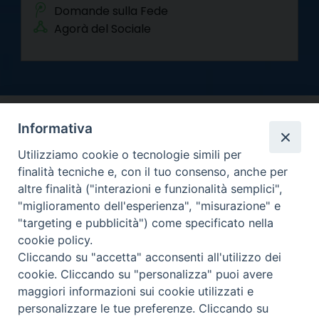
Domande sulla Fede
Agorà del Sociale
Informativa
Utilizziamo cookie o tecnologie simili per
finalità tecniche e, con il tuo consenso, anche per
altre finalità ("interazioni e funzionalità semplici",
Arcidiocesi di Torino
"miglioramento dell'esperienza", "misurazione" e
Curia metropolitana
"targeting e pubblicità") come specificato nella
Via dell'Arcivescovado 12 - 10121 Torino
cookie policy.
Centralino tel. 011.51.56.300
Cliccando su "accetta" acconsenti all'utilizzo dei
cookie. Cliccando su "personalizza" puoi avere
Informativa privacy
Copyright 2000-2026 -
maggiori informazioni sui cookie utilizzati e
Facebook
Twitter
YouTube
Instagram
RSS
Newsletter
personalizzare le tue preferenze. Cliccando su
FEED