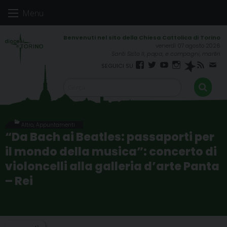
Skip
Menu
to
content
venerdì 07 agosto 2026
Santi Sisto II, papa, e compagni, martiri
Facebook
Twitter
YouTube
Instagram
Spreaker
RSS
New
FEED
Altro
,
Appuntamenti
“Da Bach ai Beatles: passaporti per
il mondo della musica”: concerto di
violoncelli alla galleria d’arte Panta
– Rei