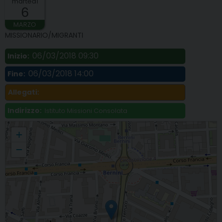
martedì
6
MARZO
MISSIONARIO/MIGRANTI
06/03/2018 09:30
Inizio:
06/03/2018 14:00
Fine:
Allegati:
Indirizzo:
Istituto Missioni Consolata
Incontro dei sacerdoti non italiani e dei cappellani delle comunità etniche
+
−