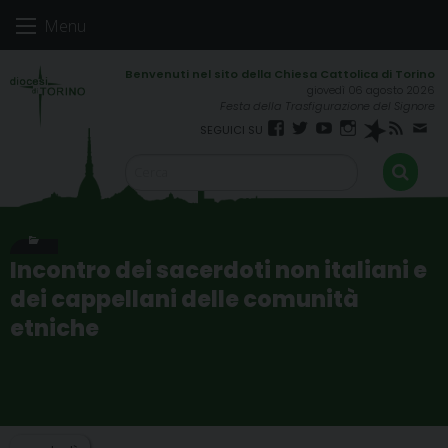
Skip
Menu
to
content
giovedì 06 agosto 2026
Festa della Trasfigurazione del Signore
Facebook
Twitter
YouTube
Instagram
Spreaker
RSS
New
FEED
Incontro dei sacerdoti non italiani e
dei cappellani delle comunità
etniche