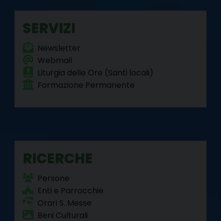
o
r
e
I
a
p
k
s
n
m
p
SERVIZI
t
Newsletter
Webmail
Liturgia delle Ore (Santi locali)
Formazione Permanente
RICERCHE
Persone
Enti e Parrocchie
Orari S. Messe
Beni Culturali