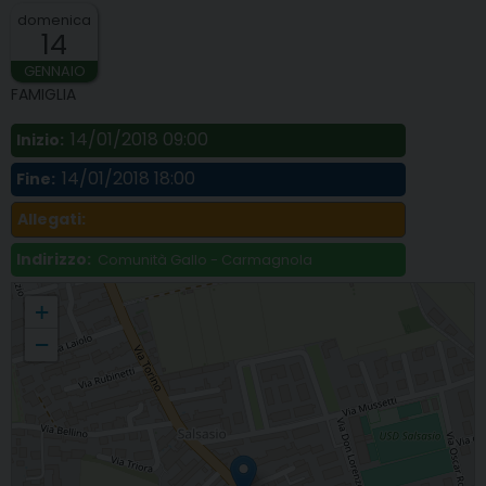
domenica
14
GENNAIO
FAMIGLIA
14/01/2018 09:00
Inizio:
14/01/2018 18:00
Fine:
Allegati:
Indirizzo:
Comunità Gallo - Carmagnola
Inizio corso di preparazione al matrimonio (quattro incontri domenicali)
+
−