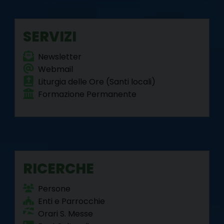
o
r
e
I
a
p
k
s
n
m
p
SERVIZI
t
Newsletter
Webmail
Liturgia delle Ore (Santi locali)
Formazione Permanente
RICERCHE
Persone
Enti e Parrocchie
Orari S. Messe