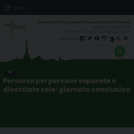
Skip
Menu
to
content
venerdì 07 agosto 2026
Santi Sisto II, papa, e compagni, martiri
Facebook
Twitter
YouTube
Instagram
Spreaker
RSS
New
FEED
Percorso per persone separate e
divorziate sole: giornata conclusiva