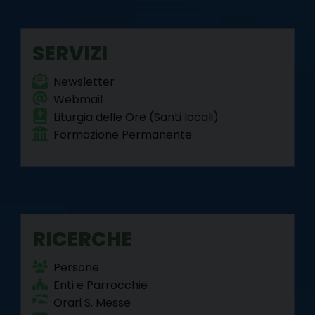
o
r
e
I
a
p
k
s
n
m
p
SERVIZI
t
Newsletter
Webmail
Liturgia delle Ore (Santi locali)
Formazione Permanente
RICERCHE
Persone
Enti e Parrocchie
Orari S. Messe