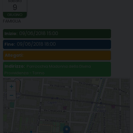
sabato
9
GIUGNO
FAMIGLIA
09/06/2018 15:00
Inizio:
09/06/2018 18:00
Fine:
Allegati:
Indirizzo:
Parrocchia Madonna della Divina
Provvidenza - Torino
Percorso per persone separate e divorziate sole: giornata conclusiva
+
−