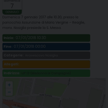
domenica
7
GENNAIO
Domenica 7 gennaio 2017 alle 10.30, presso la
parrocchia Assunzione di Maria Vergine – Reaglie,
mons. Nosiglia presiede la S. Messa.
07/01/2018 10:30
Inizio:
07/01/2018 00:00
Fine:
Categorie:
Arcivescovo Nosiglia
Allegati:
Indirizzo:
UP 13 (Madonna di Campagna)
Mons. Nosiglia presiede Messa alla parrocchia Assunzione di Maria Vergine
+
di Reaglie
−