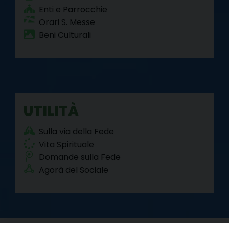
Enti e Parrocchie
Orari S. Messe
Beni Culturali
UTILITÀ
Sulla via della Fede
Vita Spirituale
Domande sulla Fede
Agorà del Sociale