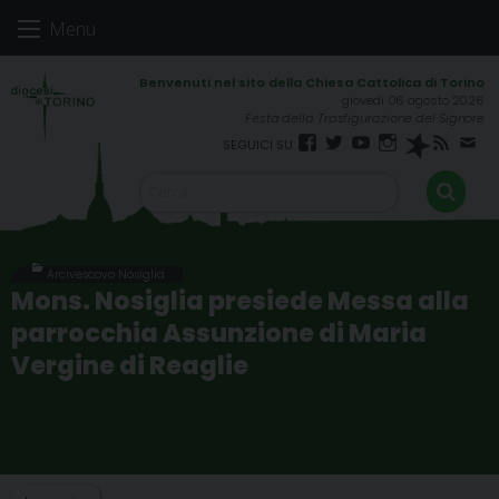
Skip
Menu
to
content
giovedì 06 agosto 2026
Festa della Trasfigurazione del Signore
Facebook
Twitter
YouTube
Instagram
Spreaker
RSS
New
FEED
Arcivescovo Nosiglia
Mons. Nosiglia presiede Messa alla
parrocchia Assunzione di Maria
Vergine di Reaglie