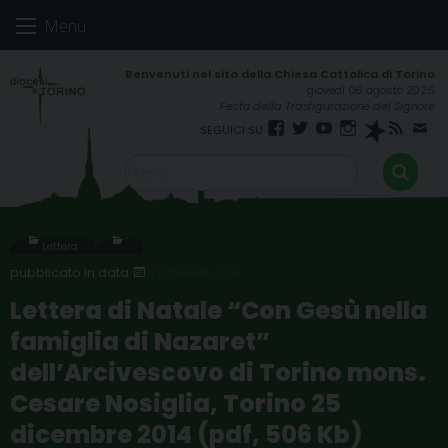
Skip
Menu
to
content
giovedì 06 agosto 2026
Festa della Trasfigurazione del Signore
Facebook
Twitter
YouTube
Instagram
Spreaker
RSS
New
FEED
Lettera
5 DICEMBRE 2014
Lettera di Natale “Con Gesù nella
famiglia di Nazaret”
dell’Arcivescovo di Torino mons.
Cesare Nosiglia, Torino 25
dicembre 2014 (pdf, 506 Kb)