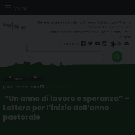
Skip
Menu
to
content
domenica 09 agosto 2026
Santa Teresa Benedetta della Croce (Edith) Stein,
vergine
Facebook
Twitter
YouTube
Instagram
Spreaker
RSS
New
FEED
Lettera
5 SETTEMBRE 2003
“Un anno di lavoro e speranza” –
Lettera per l’inizio dell’anno
pastorale