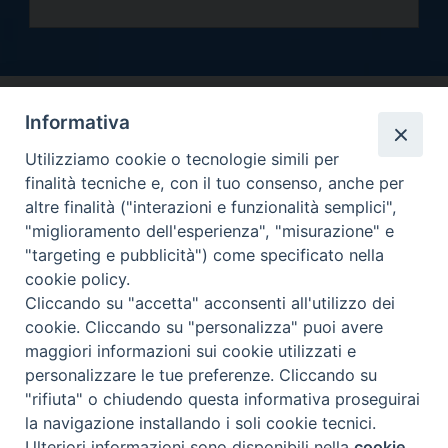
Informativa
Utilizziamo cookie o tecnologie simili per
finalità tecniche e, con il tuo consenso, anche per
altre finalità ("interazioni e funzionalità semplici",
Arcidiocesi di Torino
"miglioramento dell'esperienza", "misurazione" e
Curia metropolitana
"targeting e pubblicità") come specificato nella
Via dell'Arcivescovado 12 - 10121 Torino
cookie policy.
Centralino tel. 011.51.56.300
Cliccando su "accetta" acconsenti all'utilizzo dei
cookie. Cliccando su "personalizza" puoi avere
Informativa privacy
Copyright 2000-2026 -
maggiori informazioni sui cookie utilizzati e
Facebook
Twitter
YouTube
Instagram
RSS
Newsletter
personalizzare le tue preferenze. Cliccando su
FEED
"rifiuta" o chiudendo questa informativa proseguirai
la navigazione installando i soli cookie tecnici.
Ulteriori informazioni sono disponibili nella
cookie