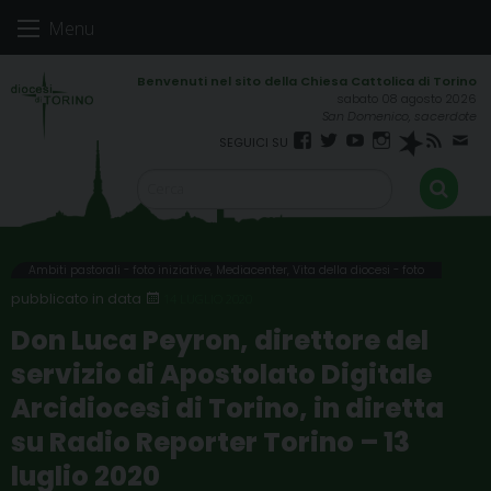
Skip
Menu
to
content
sabato 08 agosto 2026
San Domenico, sacerdote
Facebook
Twitter
YouTube
Instagram
Spreaker
RSS
New
FEED
Ambiti pastorali - foto iniziative
,
Mediacenter
,
Vita della diocesi - foto
14 LUGLIO 2020
Don Luca Peyron, direttore del
servizio di Apostolato Digitale
Arcidiocesi di Torino, in diretta
su Radio Reporter Torino – 13
luglio 2020