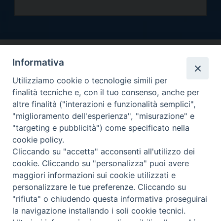
Informativa
Utilizziamo cookie o tecnologie simili per
finalità tecniche e, con il tuo consenso, anche per
altre finalità ("interazioni e funzionalità semplici",
Arcidiocesi di Torino
"miglioramento dell'esperienza", "misurazione" e
Curia metropolitana
"targeting e pubblicità") come specificato nella
Via dell'Arcivescovado 12 - 10121 Torino
cookie policy.
Centralino tel. 011.51.56.300
Cliccando su "accetta" acconsenti all'utilizzo dei
cookie. Cliccando su "personalizza" puoi avere
Informativa privacy
Copyright 2000-2026 -
maggiori informazioni sui cookie utilizzati e
Facebook
Twitter
YouTube
Instagram
RSS
Newsletter
personalizzare le tue preferenze. Cliccando su
FEED
"rifiuta" o chiudendo questa informativa proseguirai
la navigazione installando i soli cookie tecnici.