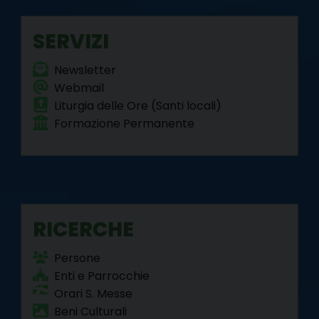
s
o
r
e
I
a
p
t
k
s
n
m
p
SERVIZI
N
t
a
Newsletter
Webmail
v
Liturgia delle Ore (Santi locali)
i
Formazione Permanente
g
a
t
i
o
RICERCHE
n
Persone
Enti e Parrocchie
Orari S. Messe
Beni Culturali