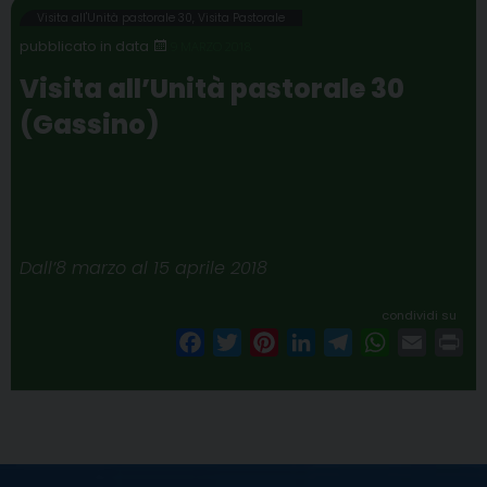
Visita all'Unità pastorale 30
,
Visita Pastorale
9 MARZO 2018
Visita all’Unità pastorale 30
(Gassino)
Dall’8 marzo al 15 aprile 2018
condividi su
F
T
P
L
T
W
E
P
a
w
i
i
e
h
m
r
c
i
n
n
l
a
a
i
e
t
t
k
e
t
i
n
P
b
t
e
e
g
s
l
t
o
o
e
r
d
r
A