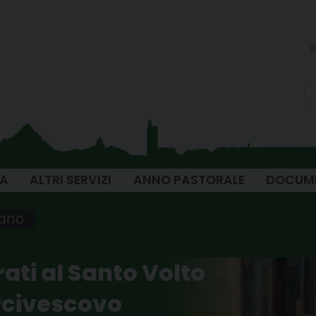
g
IA
ALTRI SERVIZI
ANNO PASTORALE
DOCUM
iano
ti al Santo Volto
Arcivescovo