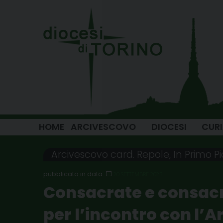
Skip
to
content
HOME
ARCIVESCOVO
DIOCESI
CUR
Arcivescovo card. Repole
,
In Primo P
20 SETTEMBRE 2023
Consacrate e consacra
per l’incontro con l’