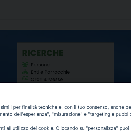
RICERCHE
Persone
Enti e Parrocchie
Orari S. Messe
Beni Culturali
imili per finalità tecniche e, con il tuo consenso, anche per 
amento dell'esperienza", "misurazione" e "targeting e pubbli
i all'utilizzo dei cookie. Cliccando su "personalizza" puoi