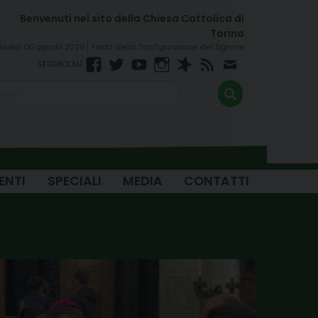
iovedì 06 agosto 2026
Festa della Trasfigurazione del Signore
Facebook
Twitter
YouTube
Instagram
Spreaker
RSS
Newsletter
FEED
ENTI
SPECIALI
MEDIA
CONTATTI