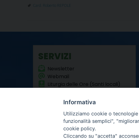
Card. Roberto REPOLE
SERVIZI
Newsletter
Webmail
Liturgia delle Ore (Santi locali)
Formazione Permanente
Informativa
Utilizziamo cookie o tecnologie s
funzionalità semplici", "miglior
cookie policy.
Cliccando su "accetta" acconsent
Arcidiocesi di Torino