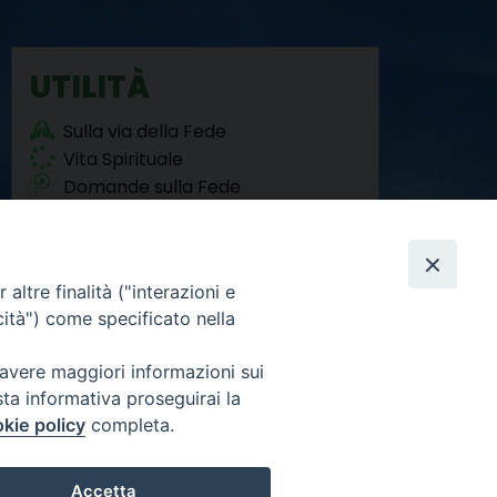
UTILITÀ
Sulla via della Fede
Vita Spirituale
Domande sulla Fede
Agorà del Sociale
altre finalità ("interazioni e
cità") come specificato nella
 avere maggiori informazioni sui
sta informativa proseguirai la
Facebook
Twitter
YouTube
Instagram
RSS
Newsletter
FEED
kie policy
completa.
Accetta