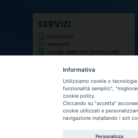
SERVIZI
Newsletter
Webmail
Liturgia delle Ore (Santi locali)
Formazione Permanente
Informativa
Utilizziamo cookie o tecnologie s
funzionalità semplici", "miglior
cookie policy.
Cliccando su "accetta" acconsent
Arcidiocesi di Torino
cookie utilizzati e personalizza
Curia metropolitana
navigazione installando i soli co
Via dell'Arcivescovado 
Centralino tel. 011.51.5
Infor
Copyright 2000-2026 -
Personalizza