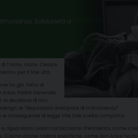
imonianza. Solidarietà a
o di Torino, mons. Cesare
mento» per il fine vita.
e ho già fatto di
 Arice, Padre Generale
r la decisione di non
olengo, le “disposizioni anticipate di trattamento”
te le conseguenze di legge che tale scelta comporta.
e riguardano i valori cui facciamo riferimento, come crede
 Ci sono anche ragioni specifiche, come don Arice ha ricord