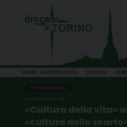
Skip
to
content
HOME
ARCIVESCOVO
DIOCESI
CUR
In Primo Piano
16 DICEMBRE 2017
«Cultura della vita» a
«cultura dello scarto