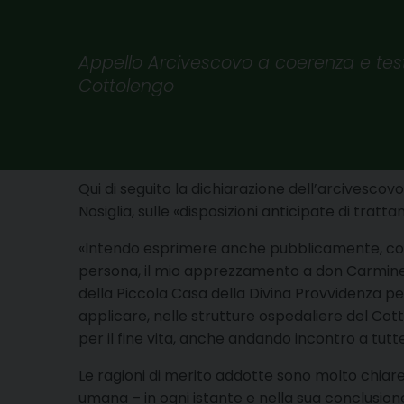
Appello Arcivescovo a coerenza e test
Cottolengo
Qui di seguito la dichiarazione dell’arcivescov
Nosiglia, sulle «disposizioni anticipate di tratta
«Intendo esprimere anche pubblicamente, com
persona, il mio apprezzamento a don Carmine
della Piccola Casa della Divina Provvidenza pe
applicare, nelle strutture ospedaliere del Cott
per il fine vita, anche andando incontro a tut
Le ragioni di merito addotte sono molto chiare 
umana – in ogni istante e nella sua conclusione.