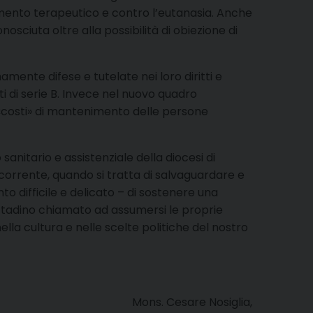
mento terapeutico e contro l’eutanasia. Anche
osciuta oltre alla possibilità di obiezione di
amente difese e tutelate nei loro diritti e
tti di serie B. Invece nel nuovo quadro
ai «costi» di mantenimento delle persone
 sanitario e assistenziale della diocesi di
corrente, quando si tratta di salvaguardare e
o difficile e delicato – di sostenere una
cittadino chiamato ad assumersi le proprie
ella cultura e nelle scelte politiche del nostro
Mons. Cesare Nosiglia,