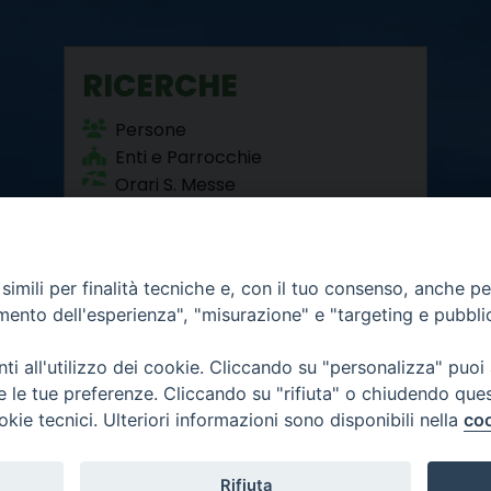
RICERCHE
Persone
Enti e Parrocchie
Orari S. Messe
Beni Culturali
imili per finalità tecniche e, con il tuo consenso, anche per 
amento dell'esperienza", "misurazione" e "targeting e pubbli
i all'utilizzo dei cookie. Cliccando su "personalizza" puoi
re le tue preferenze. Cliccando su "rifiuta" o chiudendo que
okie tecnici. Ulteriori informazioni sono disponibili nella
coo
12 - 10121 Torino
6.300
mativa privacy
Rifiuta