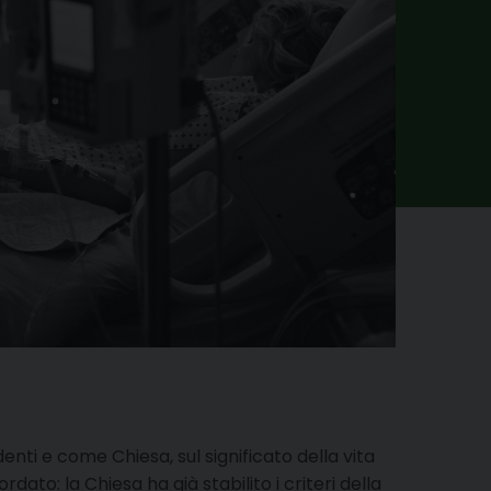
nti e come Chiesa, sul significato della vita
ato: la Chiesa ha già stabilito i criteri della