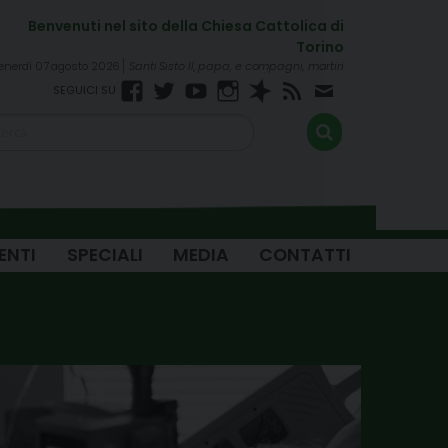
enerdì 07 agosto 2026
Santi Sisto II, papa, e compagni, martiri
Facebook
Twitter
YouTube
Instagram
Spreaker
RSS
Newsletter
FEED
ENTI
SPECIALI
MEDIA
CONTATTI