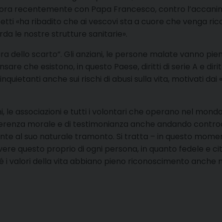
ancora recentemente con Papa Francesco, contro l’accani
etti «ha ribadito che ai vescovi sta a cuore che venga ricon
da le nostre strutture sanitarie».
tura dello scarto”. Gli anziani, le persone malate vanno pien
sare che esistono, in questo Paese, diritti di serie A e diri
quietanti anche sui rischi di abusi sulla vita, motivati d
ni, le associazioni e tutti i volontari che operano nel mondo
 coerenza morale e di testimonianza anche andando contro
te al suo naturale tramonto. Si tratta – in questo moment
dovere questo proprio di ogni persona, in quanto fedele e 
hé i valori della vita abbiano pieno riconoscimento anche n