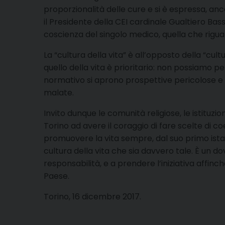
proporzionalità delle cure e si è espressa, 
il Presidente della CEI cardinale Gualtiero Bass
coscienza del singolo medico, quella che riguar
La “cultura della vita” è all’opposto della “cul
quello della vita è prioritario: non possiamo pen
normativo si aprono prospettive pericolose e in
malate.
Invito dunque le comunità religiose, le istituzio
Torino ad avere il coraggio di fare scelte di
promuovere la vita sempre, dal suo primo istan
cultura della vita che sia davvero tale. È un 
responsabilità, e a prendere l’iniziativa affinc
Paese.
Torino, 16 dicembre 2017.