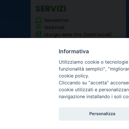
SERVIZI
Newsletter
Webmail
Liturgia delle Ore (Santi locali)
Formazione Permanente
Informativa
Utilizziamo cookie o tecnologie s
funzionalità semplici", "miglior
cookie policy.
Cliccando su "accetta" acconsent
Arcidiocesi di Torino
cookie utilizzati e personalizza
Curia metropolitana
navigazione installando i soli co
Via dell'Arcivescovado 
Centralino tel. 011.51.5
Infor
Copyright 2000-2026 -
Personalizza