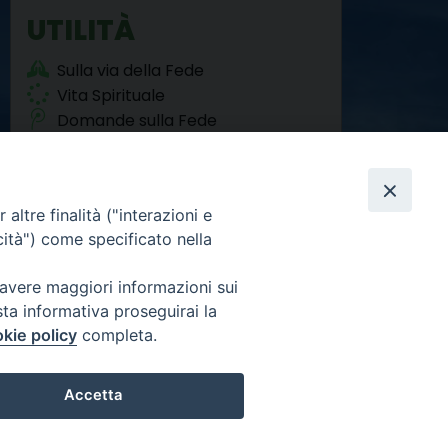
k
s
n
m
p
UTILITÀ
t
Sulla via della Fede
Vita Spirituale
Domande sulla Fede
Agorà del Sociale
altre finalità ("interazioni e
cità") come specificato nella
 avere maggiori informazioni sui
sta informativa proseguirai la
Facebook
Twitter
YouTube
Instagram
RSS
Newsletter
FEED
kie policy
completa.
Accetta