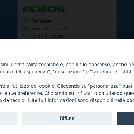
RICERCHE
Persone
Enti e Parrocchie
Orari S. Messe
Beni Culturali
imili per finalità tecniche e, con il tuo consenso, anche per 
amento dell'esperienza", "misurazione" e "targeting e pubbli
i all'utilizzo dei cookie. Cliccando su "personalizza" puoi
re le tue preferenze. Cliccando su "rifiuta" o chiudendo que
okie tecnici. Ulteriori informazioni sono disponibili nella
coo
12 - 10121 Torino
6.300
mativa privacy
Rifiuta