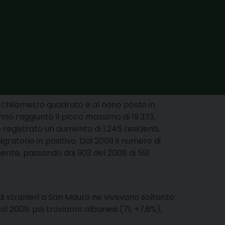
er chilometro quadrato è al nono posto in
no raggiunto il picco massimo di 19.333,
 registrato un aumento di 1.245 residenti,
ratorio in positivo. Dal 2009 il numero di
mente, passando dai 903 del 2008 ai 591
o di stranieri a San Mauro ne vivevano soltanto
l 2009; poi troviamo albanesi (71, +7,6%),