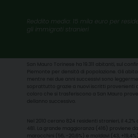
Reddito medio: 15 mila euro per reside
gli immigrati stranieri
San Mauro Torinese ha 19.311 abitanti, sul conf
Piemonte per densità di popolazione. Gli abita
mentre nei due anni successivi sono leggermente
soprattutto grazie a nuovi iscritti provenienti
coloro che si trasferiscono a San Mauro proven
dellanno successivo.
Nel 2010 cerano 824 residenti stranieri, il 4,2
481. La grande maggioranza (416) proviene dal
marocchini (56, -20,6%) e moldavi (43, +19,4%)