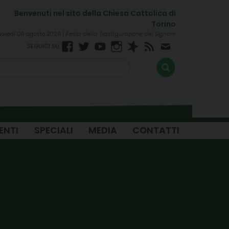
iovedì 06 agosto 2026
Festa della Trasfigurazione del Signore
Facebook
Twitter
YouTube
Instagram
Spreaker
RSS
Newsletter
FEED
ENTI
SPECIALI
MEDIA
CONTATTI