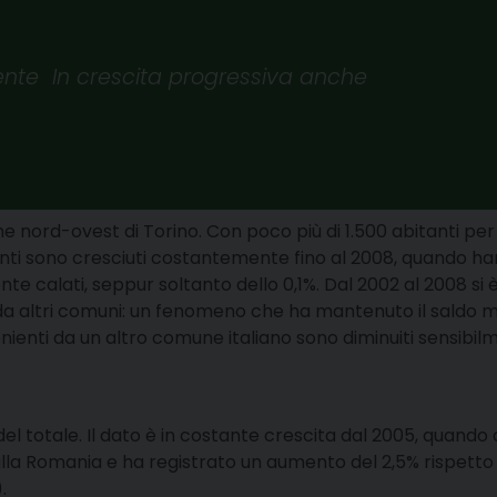
nte  In crescita progressiva anche
ine nord-ovest di Torino. Con poco più di 1.500 abitanti p
nti sono cresciuti costantemente fino al 2008, quando han
 calati, seppur soltanto dello 0,1%. Dal 2002 al 2008 si è
 da altri comuni: un fenomeno che ha mantenuto il saldo mig
ienti da un altro comune italiano sono diminuiti sensibil
% del totale. Il dato è in costante crescita dal 2005, quand
la Romania e ha registrato un aumento del 2,5% rispetto a
.