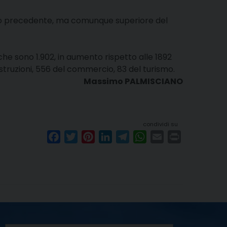
anno precedente, ma comunque superiore del
he sono 1.902, in aumento rispetto alle 1892
ostruzioni, 556 del commercio, 83 del turismo.
Massimo PALMISCIANO
condividi su
F
T
P
L
T
W
E
P
a
w
i
i
e
h
m
r
c
i
n
n
l
a
a
i
e
t
t
k
e
t
i
n
b
t
e
e
g
s
l
t
o
e
r
d
r
A
o
r
e
I
a
p