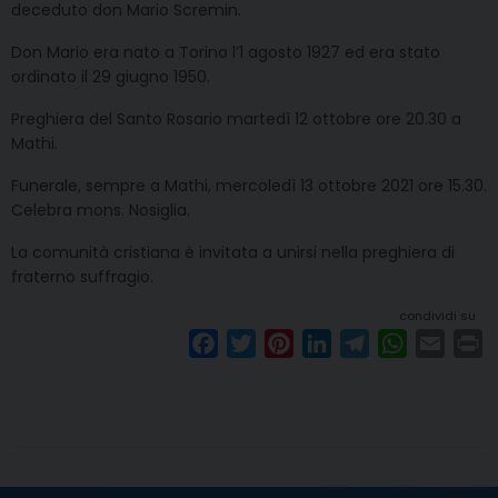
deceduto don Mario Scremin.
Don Mario era nato a Torino l’1 agosto 1927 ed era stato
ordinato il 29 giugno 1950.
Preghiera del Santo Rosario martedì 12 ottobre ore 20.30 a
Mathi.
Funerale, sempre a Mathi, mercoledì 13 ottobre 2021 ore 15.30.
Celebra mons. Nosiglia.
La comunità cristiana è invitata a unirsi nella preghiera di
fraterno suffragio.
condividi su
F
T
P
L
T
W
E
P
a
w
i
i
e
h
m
r
c
i
n
n
l
a
a
i
e
t
t
k
e
t
i
n
b
t
e
e
g
s
l
t
o
e
r
d
r
A