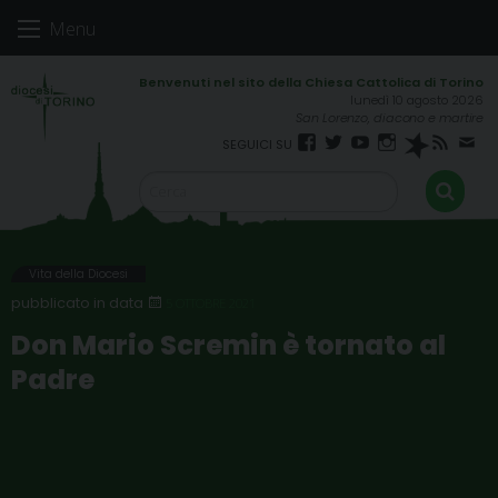
Skip
Menu
to
content
lunedì 10 agosto 2026
San Lorenzo, diacono e martire
Facebook
Twitter
YouTube
Instagram
Spreaker
RSS
New
FEED
Vita della Diocesi
5 OTTOBRE 2021
Don Mario Scremin è tornato al
Padre