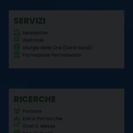
o
r
e
I
a
p
k
s
n
m
p
SERVIZI
t
Newsletter
Webmail
Liturgia delle Ore (Santi locali)
Formazione Permanente
RICERCHE
Persone
Enti e Parrocchie
Orari S. Messe