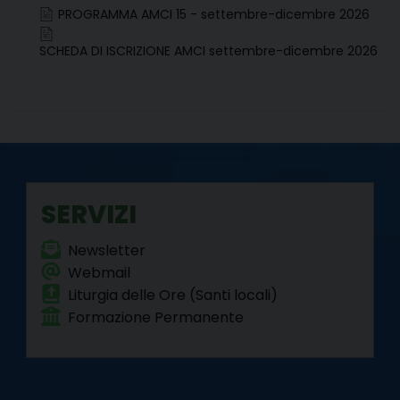
e
t
t
k
e
t
i
n
PROGRAMMA AMCI 15 - settembre-dicembre 2026
b
t
e
e
g
s
l
t
SCHEDA DI ISCRIZIONE AMCI settembre-dicembre 2026
o
e
r
d
r
A
o
r
e
I
a
p
k
s
n
m
p
t
SERVIZI
Newsletter
Webmail
Liturgia delle Ore (Santi locali)
Formazione Permanente