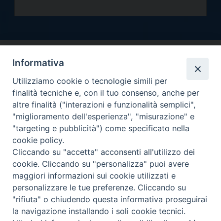
Informativa
Utilizziamo cookie o tecnologie simili per
finalità tecniche e, con il tuo consenso, anche per
altre finalità ("interazioni e funzionalità semplici",
Arcidiocesi di Torino
"miglioramento dell'esperienza", "misurazione" e
Curia metropolitana
"targeting e pubblicità") come specificato nella
Via dell'Arcivescovado 12 - 10121 Torino
cookie policy.
Centralino tel. 011.51.56.300
Cliccando su "accetta" acconsenti all'utilizzo dei
Informativa privacy
cookie. Cliccando su "personalizza" puoi avere
Copyright 2000-2026 -
maggiori informazioni sui cookie utilizzati e
Facebook
Twitter
YouTube
Instagram
RSS
Newsletter
personalizzare le tue preferenze. Cliccando su
FEED
"rifiuta" o chiudendo questa informativa proseguirai
la navigazione installando i soli cookie tecnici.