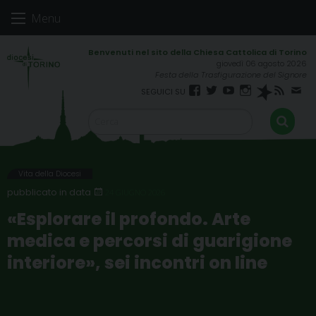
Skip
Menu
to
content
giovedì 06 agosto 2026
Festa della Trasfigurazione del Signore
Facebook
Twitter
YouTube
Instagram
Spreaker
RSS
New
FEED
Vita della Diocesi
24 GIUGNO 2026
«Esplorare il profondo. Arte
medica e percorsi di guarigione
interiore», sei incontri on line