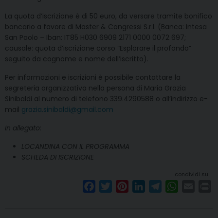
La quota d’iscrizione è di 50 euro, da versare tramite bonifico
bancario a favore di Master & Congressi S.r.l. (Banca: Intesa
San Paolo – Iban: IT85 H030 6909 2171 0000 0072 697;
causale: quota d’iscrizione corso “Esplorare il profondo”
seguito da cognome e nome dell’iscritto).
Per informazioni e iscrizioni è possibile contattare la
segreteria organizzativa nella persona di Maria Grazia
Sinibaldi al numero di telefono 339.4290588 o all’indirizzo e-
mail
grazia.sinibaldi@gmail.com
In allegato:
LOCANDINA CON IL PROGRAMMA
SCHEDA DI ISCRIZIONE
condividi su
F
T
P
L
T
W
E
P
a
w
i
i
e
h
m
r
c
i
n
n
l
a
a
i