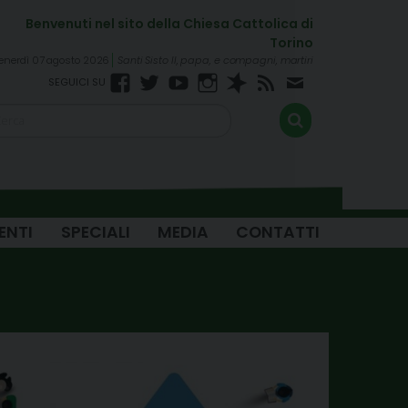
enerdì 07 agosto 2026
Santi Sisto II, papa, e compagni, martiri
Facebook
Twitter
YouTube
Instagram
Spreaker
RSS
Newsletter
FEED
ENTI
SPECIALI
MEDIA
CONTATTI