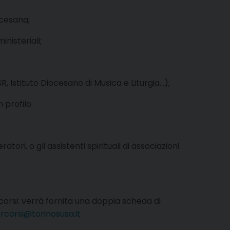
ocesana;
nisteriali;
R, Istituto Diocesano di Musica e Liturgia…);
 profilo.
ori, o gli assistenti spirituali di associazioni
orsi: verrà fornita una doppia scheda di
rcorsi@torinosusa.it