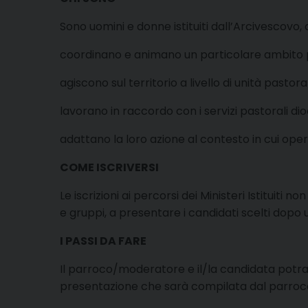
Sono uomini e donne istituiti dall’Arcivescovo,
coordinano e animano un particolare ambito pa
agiscono sul territorio a livello di unità pastor
lavorano in raccordo con i servizi pastorali dio
adattano la loro azione al contesto in cui opera
COME ISCRIVERSI
Le iscrizioni ai percorsi dei Ministeri Istituiti
e gruppi, a presentare i candidati scelti dopo
I PASSI DA FARE
Il parroco/moderatore e il/la candidata potra
presentazione che sarà compilata dal parroco