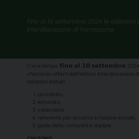
Fino al 10 settembre 2024 le adesioni ai 
Interdiocesano di Formazione
𝗳𝗶𝗻𝗼 𝗮𝗹 𝟭𝟬 𝘀𝗲𝘁𝘁𝗲𝗺𝗯𝗿𝗲
C’era tempo
2024 
«Percorsi» offerti dall’Istituto Interdiocesano 
ministeri istituiti:
accolitato,
lettorato,
catechista,
referente per la carità e l’azione sociale,
guida della comunità in équipe.
CHI SONO