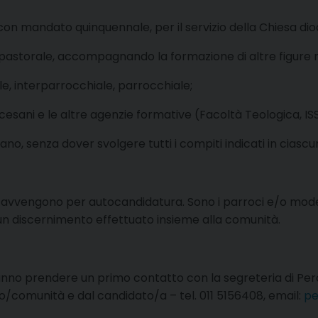
 con mandato quinquennale, per il servizio della Chiesa di
storale, accompagnando la formazione di altre figure mi
ale, interparrocchiale, parrocchiale;
cesani e le altre agenzie formative (Facoltà Teologica, ISS
no, senza dover svolgere tutti i compiti indicati in ciascun
 non avvengono per autocandidatura. Sono i parroci e/o moderat
 un discernimento effettuato insieme alla comunità.
nno prendere un primo contatto con la segreteria di Perc
/comunità e dal candidato/a – tel. 011 5156408, email:
pe