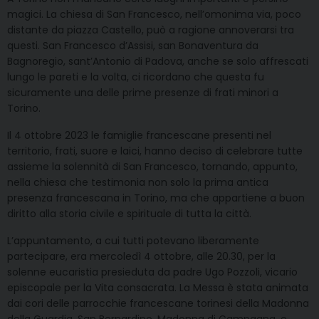
magici. La chiesa di San Francesco, nell’omonima via, poco
distante da piazza Castello, può a ragione annoverarsi tra
questi. San Francesco d’Assisi, san Bonaventura da
Bagnoregio, sant’Antonio di Padova, anche se solo affrescati
lungo le pareti e la volta, ci ricordano che questa fu
sicuramente una delle prime presenze di frati minori a
Torino.
Il 4 ottobre 2023 le famiglie francescane presenti nel
territorio, frati, suore e laici, hanno deciso di celebrare tutte
assieme la solennità di San Francesco, tornando, appunto,
nella chiesa che testimonia non solo la prima antica
presenza francescana in Torino, ma che appartiene a buon
diritto alla storia civile e spirituale di tutta la città.
L’appuntamento, a cui tutti potevano liberamente
partecipare, era mercoledì 4 ottobre, alle 20.30, per la
solenne eucaristia presieduta da padre Ugo Pozzoli, vicario
episcopale per la Vita consacrata. La Messa è stata animata
dai cori delle parrocchie francescane torinesi della Madonna
della Guardia, San Bernardino, Madonna di Campagna, e