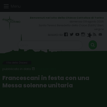
Skip
Menu
to
content
domenica 09 agosto 2026
Santa Teresa Benedetta della Croce (Edith) Stein,
vergine
Facebook
Twitter
YouTube
Instagram
Spreaker
RSS
New
FEED
Vita della Diocesi
21 GIUGNO 2023
Francescani in festa con una
Messa solenne unitaria