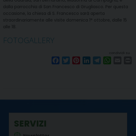
dalla parrocchia di San Francesco di Grugliasco. Per questa
occasione, la chiesa di S. Francesco sarà aperta
straordinariamente alle visite domenica 1° ottobre, dalle 15
alle 18.
FOTOGALLERY
condividi su
F
T
P
L
T
W
E
P
a
w
i
i
e
h
m
r
c
i
n
n
l
a
a
i
e
t
t
k
e
t
i
n
b
t
e
e
g
s
l
t
o
e
r
d
r
A
o
r
e
I
a
p
k
s
n
m
p
SERVIZI
t
Newsletter