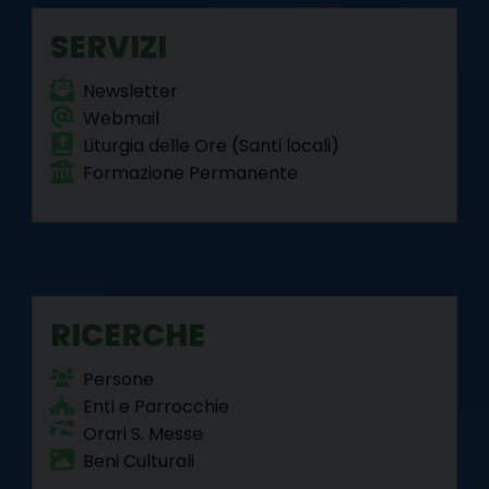
k
s
n
m
p
SERVIZI
t
Newsletter
Webmail
Liturgia delle Ore (Santi locali)
Formazione Permanente
RICERCHE
Persone
Enti e Parrocchie
Orari S. Messe
Beni Culturali