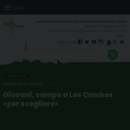
Skip
Menu
to
content
domenica 09 agosto 2026
Santa Teresa Benedetta della Croce (Edith) Stein,
vergine
Facebook
Twitter
YouTube
Instagram
Spreaker
RSS
New
FEED
Estate 2024
5 GIUGNO 2024
Giovani, campo a Les Combes
«per scegliere»