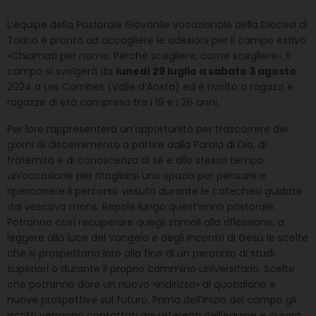
L’équipe della Pastorale Giovanile vocazionale della Diocesi di
Torino è pronta ad accogliere le adesioni per il campo estivo
«Chiamati per nome. Perché scegliere, come scegliere». Il
campo si svolgerà da
lunedì 29 luglio a sabato 3 agosto
2024 a Les Combes (Valle d’Aosta) ed è rivolto a ragazzi e
ragazze di età compresa tra i 19 e i 26 anni.
Per loro rappresenterà un’opportunità per trascorrere dei
giorni di discernimento a partire dalla Parola di Dio, di
fraternità e di conoscenza di sé e allo stesso tempo
un’occasione per ritagliarsi uno spazio per pensare e
ripercorrere il percorso vissuto durante le catechesi guidate
dal vescovo mons. Repole lungo quest’anno pastorale.
Potranno così recuperare quegli stimoli alla riflessione, a
leggere alla luce del Vangelo e degli incontri di Gesù le scelte
che si prospettano loro alla fine di un percorso di studi
superiori o durante il proprio cammino universitario. Scelte
che potranno dare un nuovo «indirizzo» al quotidiano e
nuove prospettive sul futuro. Prima dell’inizio del campo gli
iscritti verranno contattati dai referenti dell’équipe e ci sarà