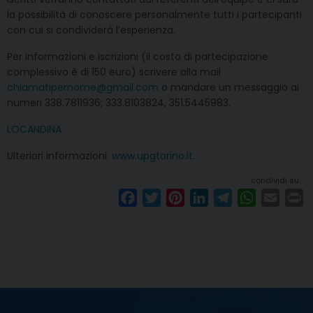
la possibilità di conoscere personalmente tutti i partecipanti
con cui si condividerà l’esperienza.
Per informazioni e iscrizioni (il costo di partecipazione
complessivo è di 150 euro) scrivere alla mail
chiamatipernome@gmail.com
o mandare un messaggio ai
numeri 338.7811936; 333.8103824, 351.5445983.
LOCANDINA
Ulteriori informazioni:
www.upgtorino.it
.
condividi su
F
T
P
L
T
W
E
P
a
w
i
i
e
h
m
r
c
i
n
n
l
a
a
i
e
t
t
k
e
t
i
n
b
t
e
e
g
s
l
t
o
e
r
d
r
A
o
r
e
I
a
p