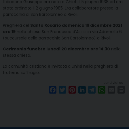
Il diacono Giuseppe era nato a Chieti il 5 giugno 1938 ed era
stato ordinato il 2 giugno 1985. Era collaboratore presso la
parrocchia di San Bartolomeo a Rivoli.
Preghiera del
Santo Rosario domenica 19 dicembre 2021
ore 19
nella chiesa San Francesco d’Assisi in via Adamello 6
(succursale della parrocchia San Bartolomeo) a Rivoli.
Cerimonia funebre lunedì 20 dicembre
ore 14.30
nella
stessa chiesa.
La comunità cristiana è invitata a unirsi nella preghiera di
fraterno suffragio.
condividi su
F
T
P
L
T
W
E
P
a
w
i
i
e
h
m
r
c
i
n
n
l
a
a
i
e
t
t
k
e
t
i
n
b
t
e
e
g
s
l
t
o
e
r
d
r
A