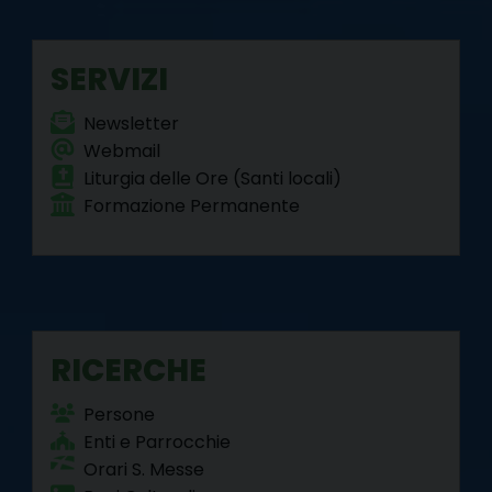
o
r
e
I
a
p
k
s
n
m
p
SERVIZI
t
Newsletter
Webmail
Liturgia delle Ore (Santi locali)
Formazione Permanente
RICERCHE
Persone
Enti e Parrocchie
Orari S. Messe