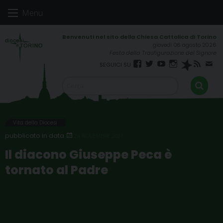
Skip
Menu
to
content
giovedì 06 agosto 2026
Festa della Trasfigurazione del Signore
Facebook
Twitter
YouTube
Instagram
Spreaker
RSS
New
FEED
Vita della Diocesi
24 NOVEMBRE 2021
Il diacono Giuseppe Peca è
tornato al Padre