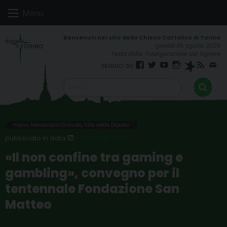
Skip
Menu
to
content
giovedì 06 agosto 2026
Festa della Trasfigurazione del Signore
Facebook
Twitter
YouTube
Instagram
Spreaker
RSS
New
FEED
mons. Alessandro Giraudo
,
Vita della Diocesi
11 SETTEMBRE 2024
«Il non confine tra gaming e
gambling», convegno per il
tentennale Fondazione San
Matteo