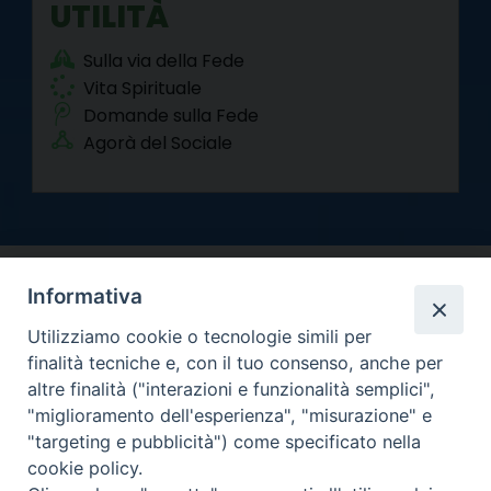
UTILITÀ
Sulla via della Fede
Vita Spirituale
Domande sulla Fede
Agorà del Sociale
Informativa
Utilizziamo cookie o tecnologie simili per
finalità tecniche e, con il tuo consenso, anche per
altre finalità ("interazioni e funzionalità semplici",
Arcidiocesi di Torino
"miglioramento dell'esperienza", "misurazione" e
Curia metropolitana
"targeting e pubblicità") come specificato nella
Via dell'Arcivescovado 12 - 10121 Torino
cookie policy.
Centralino tel. 011.51.56.300