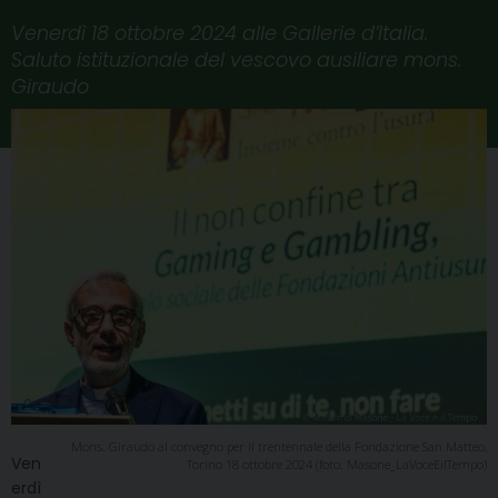
Venerdì 18 ottobre 2024 alle Gallerie d’Italia.
Saluto istituzionale del vescovo ausiliare mons.
Giraudo
Mons. Giraudo al convegno per il trentennale della Fondazione San Matteo,
Ven
Torino 18 ottobre 2024 (foto: Masone_LaVoceEilTempo)
erdì