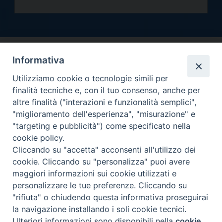
Informativa
Utilizziamo cookie o tecnologie simili per
finalità tecniche e, con il tuo consenso, anche per
altre finalità ("interazioni e funzionalità semplici",
Arcidiocesi di Torino
"miglioramento dell'esperienza", "misurazione" e
Curia metropolitana
"targeting e pubblicità") come specificato nella
Via dell'Arcivescovado 12 - 10121 Torino
cookie policy.
Centralino tel. 011.51.56.300
Cliccando su "accetta" acconsenti all'utilizzo dei
cookie. Cliccando su "personalizza" puoi avere
Informativa privacy
Copyright 2000-2026 -
maggiori informazioni sui cookie utilizzati e
Facebook
Twitter
YouTube
Instagram
RSS
Newsletter
personalizzare le tue preferenze. Cliccando su
FEED
"rifiuta" o chiudendo questa informativa proseguirai
la navigazione installando i soli cookie tecnici.
Ulteriori informazioni sono disponibili nella
cookie