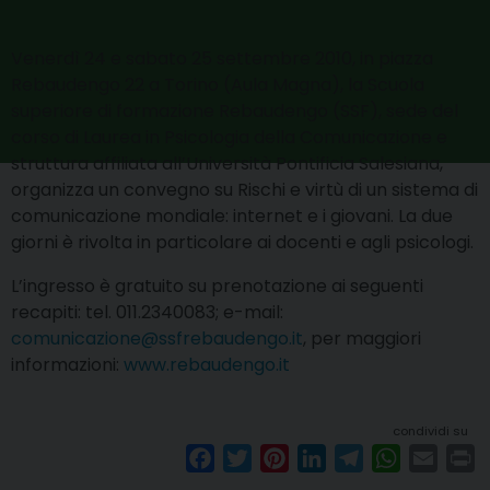
Venerdì 24 e sabato 25 settembre 2010, in piazza
Rebaudengo 22 a Torino (Aula Magna), la Scuola
superiore di formazione Rebaudengo (SSF), sede del
corso di Laurea in Psicologia della Comunicazione e
struttura affiliata all’Università Pontificia Salesiana,
organizza un convegno su Rischi e virtù di un sistema di
comunicazione mondiale: internet e i giovani. La due
giorni è rivolta in particolare ai docenti e agli psicologi.
L’ingresso è gratuito su prenotazione ai seguenti
recapiti: tel. 011.2340083; e-mail:
comunicazione@ssfrebaudengo.it
, per maggiori
informazioni:
www.rebaudengo.it
condividi su
F
T
P
L
T
W
E
P
a
w
i
i
e
h
m
r