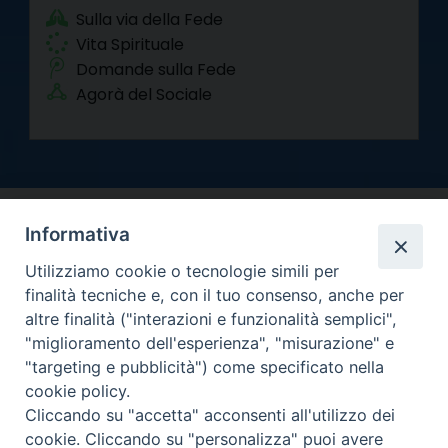
Sulla via della Fede
Vita Spirituale
Domande sulla Fede
Agorà del Sociale
Informativa
Utilizziamo cookie o tecnologie simili per
finalità tecniche e, con il tuo consenso, anche per
altre finalità ("interazioni e funzionalità semplici",
Arcidiocesi di Torino
"miglioramento dell'esperienza", "misurazione" e
Curia metropolitana
"targeting e pubblicità") come specificato nella
Via dell'Arcivescovado 12 - 10121 Torino
cookie policy.
Centralino tel. 011.51.56.300
Cliccando su "accetta" acconsenti all'utilizzo dei
cookie. Cliccando su "personalizza" puoi avere
Informativa privacy
Copyright 2000-2026 -