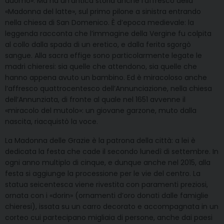
duomo». Ma ha un’antica storia anche l’affresco della
«Madonna del latte», sul primo pilone a sinistra entrando
nella chiesa di San Domenico. È d’epoca medievale: la
leggenda racconta che l’immagine della Vergine fu colpita
al collo dalla spada di un eretico, e dalla ferita sgorgò
sangue. Alla sacra effige sono particolarmente legate le
madri chieresi: sia quelle che attendono, sia quelle che
hanno appena avuto un bambino. Ed è miracoloso anche
l’affresco quattrocentesco dell’Annunciazione, nella chiesa
dell’Annunziata, di fronte al quale nel 1651 avvenne il
«miracolo del mutolo»: un giovane garzone, muto dalla
nascita, riacquistò la voce.
La Madonna delle Grazie è la patrona della città: a lei è
dedicata la festa che cade il secondo lunedì di settembre. In
ogni anno multiplo di cinque, e dunque anche nel 2015, alla
festa si aggiunge la processione per le vie del centro. La
statua seicentesca viene rivestita con paramenti preziosi,
ornata con i «dorin» (ornamenti d’oro donati dalle famiglie
chieresi), issata su un carro decorato e accompagnata in un
corteo cui partecipano migliaia di persone, anche dai paesi