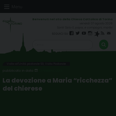
Skip
Menu
to
content
venerdì 07 agosto 2026
Santi Sisto II, papa, e compagni, martiri
Facebook
Twitter
YouTube
Instagram
Spreaker
RSS
New
FEED
Visita all'Unità pastorale 59
,
Visita Pastorale
13 FEBBRAIO 2015
La devozione a Maria “ricchezza”
del chierese