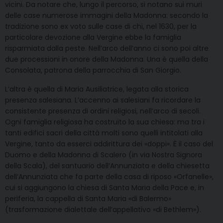
vicini. Da notare che, lungo il percorso, si notano sui muri
delle case numerose immagini della Madonna: secondo la
tradizione sono ex voto sulle case di chi, nel 1630, per la
particolare devozione alla Vergine ebbe la famiglia
risparmiata dalla peste. Nell’arco dell’anno ci sono poi altre
due processioni in onore della Madonna. Una è quella della
Consolata, patrona della parrocchia di San Giorgio.
L’altra è quella di Maria Ausiliatrice, legata alla storica
presenza salesiana. L’accenno ai salesiani fa ricordare la
consistente presenza di ordini religiosi, nell’arco di secoli.
Ogni famiglia religiosa ha costruito la sua chiesa: ma tra i
tanti edifici sacri della città molti sono quelli intitolati alla
Vergine, tanto da esserci addirittura dei «doppi». È il caso del
Duomo e della Madonna di Scalero (in via Nostra Signora
della Scala), del santuario dell’Annunziata e della chiesetta
dell’Annunziata che fa parte della casa di riposo «Orfanelle»,
cui si aggiungono la chiesa di Santa Maria della Pace e, in
periferia, la cappella di Santa Maria «di Balermo»
(trasformazione dialettale dell’appellativo «di Bethlem»).