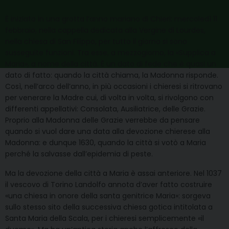
È iniziato in una grotta l’anno mariano di Chieri: mercoledì 11
febbraio, nella cappella dedicata alla Vergine di Lourdes,
nella chiesa di San Filippo, per tutto il giorno si sono
susseguite funzioni. Tra esse, a mezzogiorno, la «Supplica a
Maria», a nome della città. È un dato di fede che è quasi un
dato di fatto: quando la città chiama, la Madonna risponde.
Così, nell’arco dell’anno, in più occasioni i chieresi si ritrovano
per venerare la Madre cui, di volta in volta, si rivolgono con
differenti appellativi: Consolata, Ausiliatrice, delle Grazie.
Proprio alla Madonna delle Grazie verrebbe da pensare
quando si vuol dare una data alla devozione chierese alla
Madonna: e dunque 1630, quando la città si votò a Maria
perché la salvasse dall’epidemia di peste.
Ma la devozione della città a Maria è assai anteriore. Nel 1037
il vescovo di Torino Landolfo annota d’aver fatto costruire
«una chiesa in onore della santa genitrice Maria»: sorgeva
sullo stesso sito della successiva chiesa gotica intitolata a
Santa Maria della Scala, per i chieresi semplicemente «il