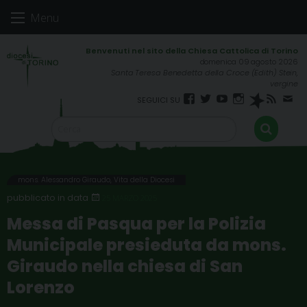
Skip
Menu
to
content
domenica 09 agosto 2026
Santa Teresa Benedetta della Croce (Edith) Stein,
vergine
Facebook
Twitter
YouTube
Instagram
Spreaker
RSS
New
FEED
mons. Alessandro Giraudo
,
Vita della Diocesi
25 MARZO 2025
Messa di Pasqua per la Polizia
Municipale presieduta da mons.
Giraudo nella chiesa di San
Lorenzo