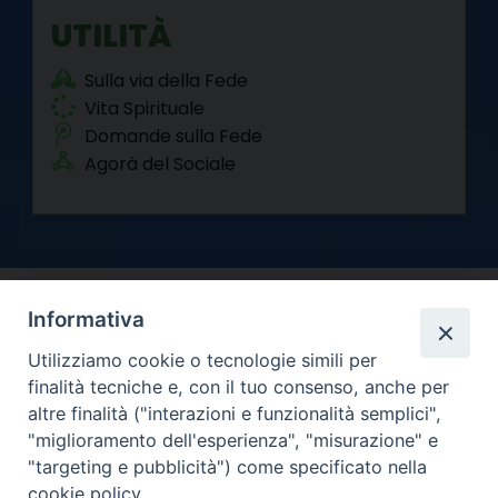
UTILITÀ
Sulla via della Fede
Vita Spirituale
Domande sulla Fede
Agorà del Sociale
Informativa
Utilizziamo cookie o tecnologie simili per
finalità tecniche e, con il tuo consenso, anche per
altre finalità ("interazioni e funzionalità semplici",
Arcidiocesi di Torino
"miglioramento dell'esperienza", "misurazione" e
Curia metropolitana
"targeting e pubblicità") come specificato nella
Via dell'Arcivescovado 12 - 10121 Torino
cookie policy.