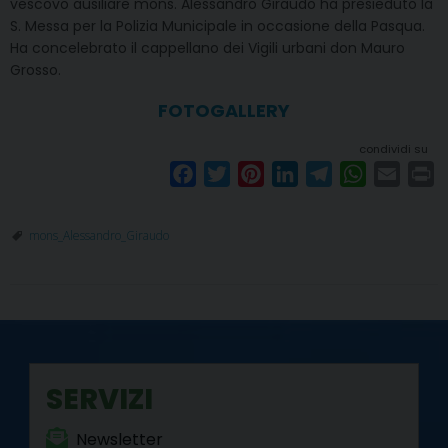
vescovo ausiliare mons. Alessandro Giraudo ha presieduto la
S. Messa per la Polizia Municipale in occasione della Pasqua.
Ha concelebrato il cappellano dei Vigili urbani don Mauro
Grosso.
FOTOGALLERY
condividi su
F
T
P
L
T
W
E
P
a
w
i
i
e
h
m
r
c
i
n
n
l
a
a
i
mons_Alessandro_Giraudo
e
t
t
k
e
t
i
n
b
t
e
e
g
s
l
t
o
e
r
d
r
A
o
r
e
I
a
p
k
s
n
m
p
t
SERVIZI
Newsletter