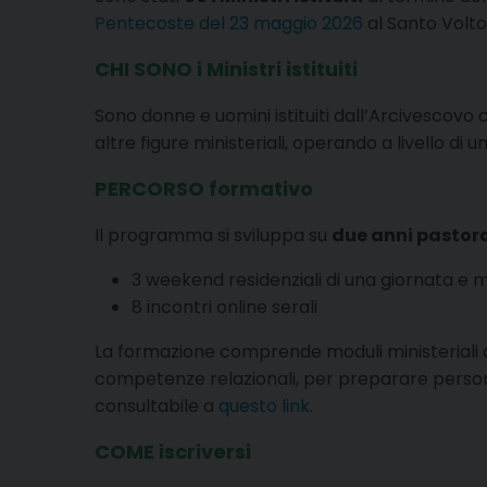
Pentecoste del 23 maggio 2026
al Santo Volto 
CHI SONO i Ministri istituiti
Sono donne e uomini istituiti dall’Arcivescov
altre figure ministeriali, operando a livello di
PERCORSO formativo
Il programma si sviluppa su
due anni pastora
3 weekend residenziali di una giornata e 
8 incontri online serali
La formazione comprende moduli ministeriali co
competenze relazionali, per preparare perso
consultabile a
questo link
.
COME iscriversi