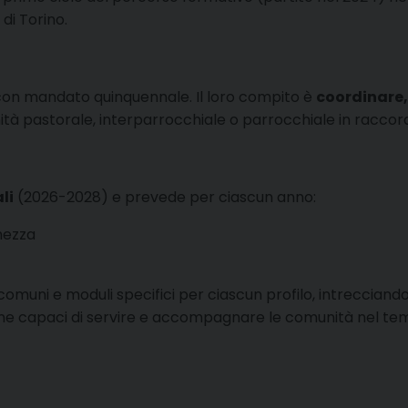
di Torino.
o con mandato quinquennale. Il loro compito è
coordinare
 unità pastorale, interparrocchiale o parrocchiale in raccord
li
(2026-2028) e prevede per ciascun anno:
mezza
muni e moduli specifici per ciascun profilo, intrecciando
ne capaci di servire e accompagnare le comunità nel te