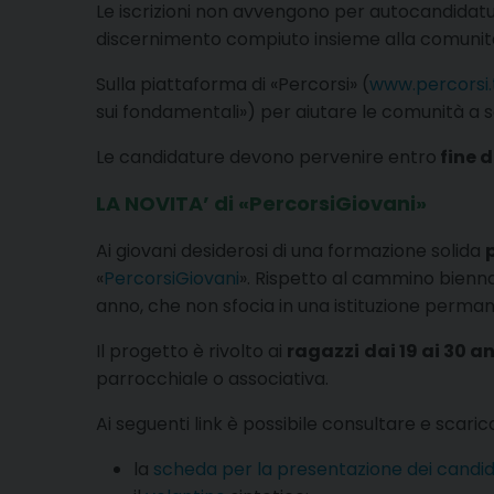
Le iscrizioni non avvengono per autocandidatura:
discernimento compiuto insieme alla comunit
Sulla piattaforma di «Percorsi» (
www.percorsi.t
sui fondamentali») per aiutare le comunità a sen
Le candidature devono pervenire entro
fine 
LA NOVITA’ di «PercorsiGiovani»
Ai giovani desiderosi di una formazione solida
«
PercorsiGiovani
». Rispetto al cammino biennale
anno, che non sfocia in una istituzione perma
Il progetto è rivolto ai
ragazzi
dai 19 ai 30 a
parrocchiale o associativa.
Ai seguenti link è possibile consultare e scaric
la
scheda per la presentazione dei candid