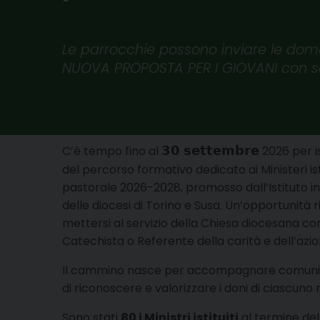
Le parrocchie possono inviare le dom
NUOVA PROPOSTA PER I GIOVANI con s
𝟯𝟬 𝘀𝗲𝘁𝘁𝗲𝗺𝗯𝗿𝗲
C’è tempo fino al
2026 per is
del percorso formativo dedicato ai Ministeri isti
pastorale 2026-2028, promosso dall’Istituto i
delle diocesi di Torino e Susa. Un’opportunità r
mettersi al servizio della Chiesa diocesana co
Catechista o Referente della carità e dell’azio
Il cammino nasce per accompagnare comunità
di riconoscere e valorizzare i doni di ciascuno n
Sono stati
80 i Ministri istituiti
al termine del