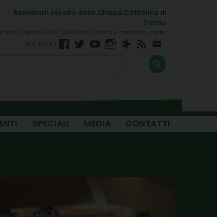
enerdì 07 agosto 2026
Santi Sisto II, papa, e compagni, martiri
Facebook
Twitter
YouTube
Instagram
Spreaker
RSS
Newsletter
FEED
ENTI
SPECIALI
MEDIA
CONTATTI