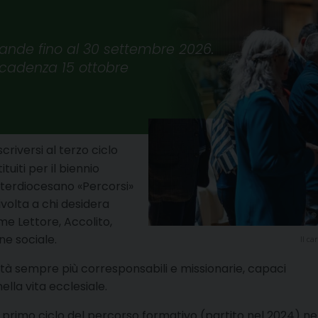
ande fino al 30 settembre 2026.
cadenza 15 ottobre
criversi al terzo ciclo
tuiti per il biennio
nterdiocesano «Percorsi»
ivolta a chi desidera
me Lettore, Accolito,
ne sociale.
Il ca
 sempre più corresponsabili e missionarie, capaci
ella vita ecclesiale.
 primo ciclo del percorso formativo (partito nel 2024) ne