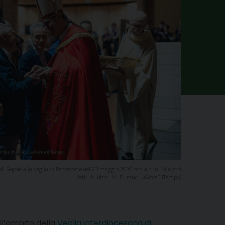
rd. Repole alla Veglia di Pentecoste del 23 maggio 2026 con alcuni Ministri
istituiti (foto: M. Bursuc_LaVoceEilTempo)
ll’ambito della
Veglia interdiocesana di