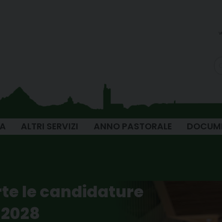
v
IA
ALTRI SERVIZI
ANNO PASTORALE
DOCUM
erte le candidature
6-2028