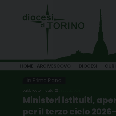
Skip
to
content
HOME
ARCIVESCOVO
DIOCESI
CUR
In Primo Piano
21 LUGLIO 2026
Ministeri istituiti, ap
per il terzo ciclo 202