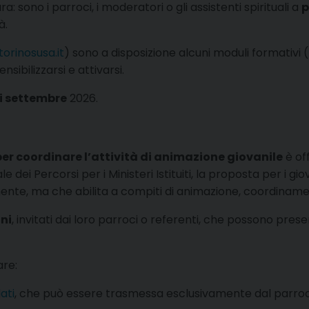
 sono i parroci, i moderatori o gli assistenti spirituali a
p
à.
orinosusa.it
) sono a disposizione alcuni moduli formativi (
sibilizzarsi e attivarsi.
di settembre
2026.
per coordinare l’attività di animazione giovanile
è of
 dei Percorsi per i Ministeri Istituiti, la proposta per i gi
nente, ma che abilita a compiti di animazione, coordiname
nni
, invitati dai loro parroci o referenti, che possono pre
are:
ati
, che può essere trasmessa esclusivamente dal parroc