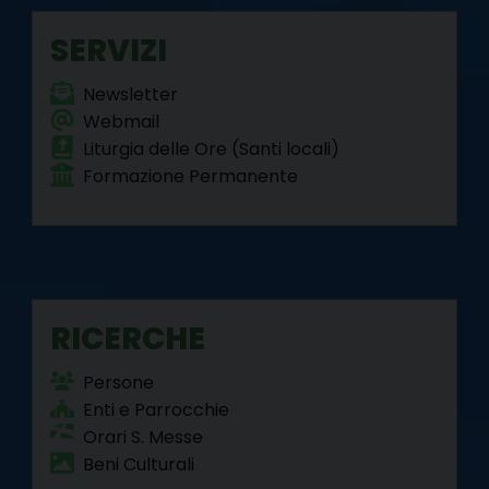
k
s
n
m
p
SERVIZI
t
Newsletter
Webmail
Liturgia delle Ore (Santi locali)
Formazione Permanente
RICERCHE
Persone
Enti e Parrocchie
Orari S. Messe
Beni Culturali