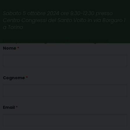
Sabato 5 ottobre 2024 ore 9.30-12.30 presso
Centro Congressi del Santo Volto in via Borgaro 1
a Torino
I campi contrassegnati con
*
sono obbligatori.
Nome
*
Cognome
*
Email
*