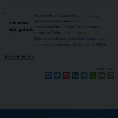
Acconsento al trattamento dei miei dati
personali inseriti nel form e,
Consenso
contestualmente, dichiaro di aver letto e
obbligatorio
compreso l’informativa pubblicata
*
(
https://www.diocesi.torino.it/site/informativa-
sulla-privacy/
) ai sensi del Reg.EU 679/2016
condividi su
F
T
P
L
T
W
E
P
a
w
i
i
e
h
m
r
c
i
n
n
l
a
a
i
e
t
t
k
e
t
i
n
b
t
e
e
g
s
l
t
o
e
r
d
r
A
o
r
e
I
a
p