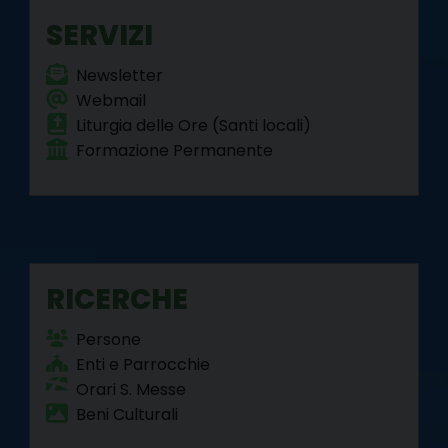
k
s
n
m
p
SERVIZI
t
Newsletter
Webmail
Liturgia delle Ore (Santi locali)
Formazione Permanente
RICERCHE
Persone
Enti e Parrocchie
Orari S. Messe
Beni Culturali