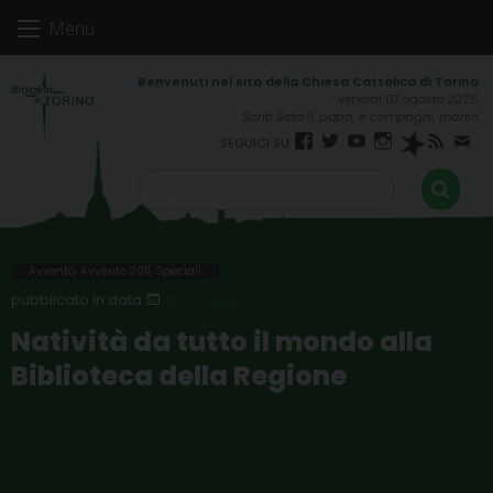
Skip
Menu
to
content
venerdì 07 agosto 2026
Santi Sisto II, papa, e compagni, martiri
Facebook
Twitter
YouTube
Instagram
Spreaker
RSS
New
FEED
Avvento
,
Avvento 2011
,
Speciali
14 DICEMBRE 2011
Natività da tutto il mondo alla
Biblioteca della Regione