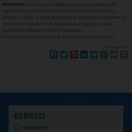
MONDINO
è nominato collaboratore parrocchiale nelle
parrocchie
S. Pietro Apostolo
e
Santi Giovanni Battista e
Martino
in Ciriè,
S.
Carlo Borromeo
in San Carlo Canavese,
S.
Francesco d’Assisi
in San Francesco al Campo e
Santi
Bernardo e Nicola
in Vauda Canavese.
Il can. Mondino mantiene gli altri incarichi a lui affidati.
condividi su
F
T
P
L
T
W
E
P
a
w
i
i
e
h
m
r
c
i
n
n
l
a
a
i
e
t
t
k
e
t
i
n
b
t
e
e
g
s
l
t
o
e
r
d
r
A
o
r
e
I
a
p
k
s
n
m
p
SERVIZI
t
Newsletter