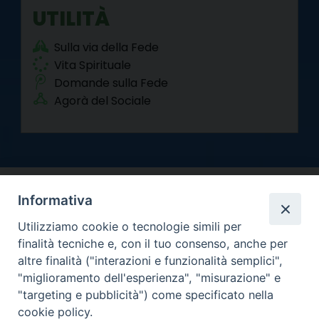
UTILITÀ
Sulla via della Fede
Vita Spirituale
Domande sulla Fede
Agorà del Sociale
Informativa
Utilizziamo cookie o tecnologie simili per
finalità tecniche e, con il tuo consenso, anche per
altre finalità ("interazioni e funzionalità semplici",
Arcidiocesi di Torino
"miglioramento dell'esperienza", "misurazione" e
Curia metropolitana
"targeting e pubblicità") come specificato nella
Via dell'Arcivescovado 12 - 10121 Torino
cookie policy.