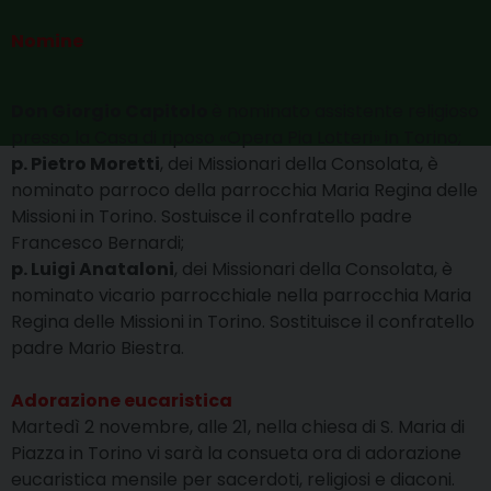
Nomine
Don Giorgio Capitolo
è nominato assistente religioso
presso la Casa di riposo «Opera Pia Lotteri» in Torino;
p. Pietro Moretti
, dei Missionari della Consolata, è
nominato parroco della parrocchia Maria Regina delle
Missioni in Torino. Sostuisce il confratello padre
Francesco Bernardi;
p. Luigi Anataloni
, dei Missionari della Consolata, è
nominato vicario parrocchiale nella parrocchia Maria
Regina delle Missioni in Torino. Sostituisce il confratello
padre Mario Biestra.
Adorazione eucaristica
Martedì 2 novembre, alle 21, nella chiesa di S. Maria di
Piazza in Torino vi sarà la consueta ora di adorazione
eucaristica mensile per sacerdoti, religiosi e diaconi.