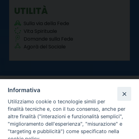
UTILITÀ
Sulla via della Fede
Vita Spirituale
Domande sulla Fede
Agorà del Sociale
Informativa
Utilizziamo cookie o tecnologie simili per
finalità tecniche e, con il tuo consenso, anche per
altre finalità ("interazioni e funzionalità semplici",
Arcidiocesi di Torino
"miglioramento dell'esperienza", "misurazione" e
Curia metropolitana
"targeting e pubblicità") come specificato nella
Via dell'Arcivescovado 12 - 10121 Torino
cookie policy.