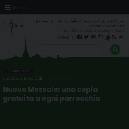
Skip
Menu
to
content
venerdì 07 agosto 2026
Santi Sisto II, papa, e compagni, martiri
Facebook
Twitter
YouTube
Instagram
Spreaker
RSS
New
FEED
In Primo Piano
29 SETTEMBRE 2020
Nuovo Messale: una copia
gratuita a ogni parrocchia