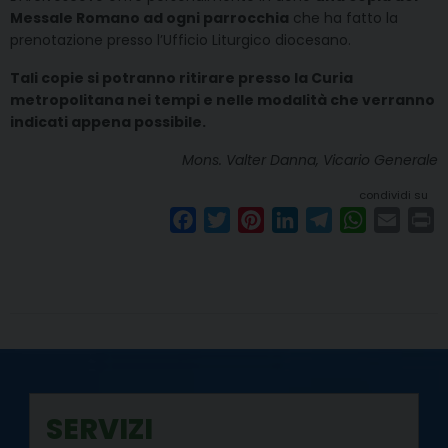
Messale Romano ad ogni parrocchia
che ha fatto la
prenotazione presso l’Ufficio Liturgico diocesano.
Tali copie si potranno ritirare presso la Curia
metropolitana nei tempi e nelle modalità che verranno
indicati appena possibile.
Mons. Valter Danna, Vicario Generale
condividi su
F
T
P
L
T
W
E
P
a
w
i
i
e
h
m
r
c
i
n
n
l
a
a
i
e
t
t
k
e
t
i
n
b
t
e
e
g
s
l
t
o
e
r
d
r
A
o
r
e
I
a
p
k
s
n
m
p
SERVIZI
t